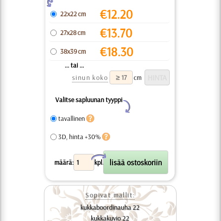
Z
€
12.20
22x22 cm
€
13.70
27x28 cm
€
18.30
38x39 cm
... tai ...
sinun koko
cm
Valitse sapluunan tyyppi
Y
tavallinen
3D, hinta +30%
X
määrä:
kpl.
Sopivat mallit:
kukkaboordinauha 22
kukkakuvio 22