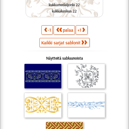
kukkamedaljonki 22
kukkakeskus 22
-1
palaa
+1
Kaikki sarjat sablonit
Näytteitä sabluunoista