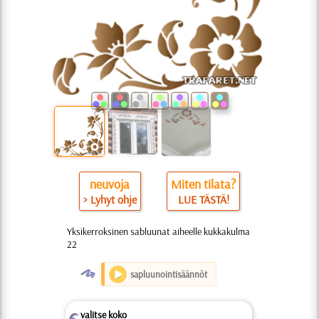
neuvoja
Miten tilata?
> Lyhyt ohje
LUE TÄSTÄ!
Yksikerroksinen sabluunat aiheelle kukkakulma
22
O
sapluunointisäännöt
valitse koko