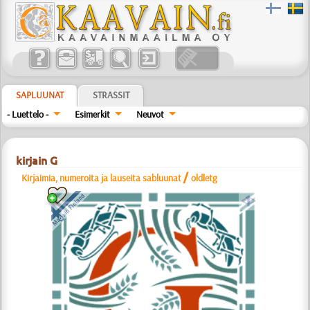
SAPLUUNAT
STRASSIT
- Luettelo -
Esimerkit
Neuvot
kirjain G
/
Kirjaimia, numeroita ja lauseita sabluunat
oldletg
a