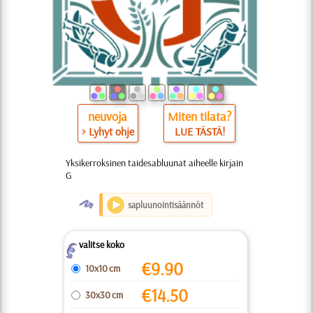
neuvoja
Miten tilata?
> Lyhyt ohje
LUE TÄSTÄ!
Yksikerroksinen taidesabluunat aiheelle kirjain
G
O
sapluunointisäännöt
valitse koko
Z
€
9.90
10x10 cm
€
14.50
30x30 cm