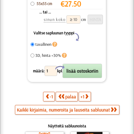
€
27.50
55x55 cm
... tai ...
sinun koko
cm
Valitse sapluunan tyyppi
Y
tavallinen
3D, hinta +30%
X
määrä:
kpl.
-1
palaa
+1
Kaikki kirjaimia, numeroita ja lauseita sabluunat
Näytteitä sabluunoista