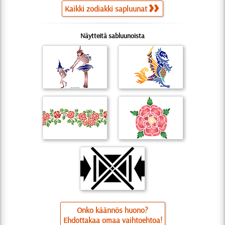
Kaikki zodiakki sapluunat
Näytteitä sabluunoista
Onko käännös huono?
Ehdottakaa omaa vaihtoehtoa!