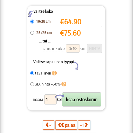
valitse koko
Z
€
64.90
19x19 cm
€
75.60
25x25 cm
... tai ...
sinun koko
cm
Valitse sapluunan tyyppi
Y
tavallinen
3D, hinta +30%
X
määrä:
kpl.
-1
palaa
+1