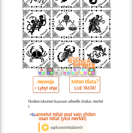
neuvoja
Miten tilata?
> Lyhyt ohje
LUE TÄSTÄ!
Yksikerroksinen kaavain aiheelle Zodiac merkit
1
O
annetut mitat ovat vain yhden
osan mitat (yksi merkki)
sapluunointisäännöt