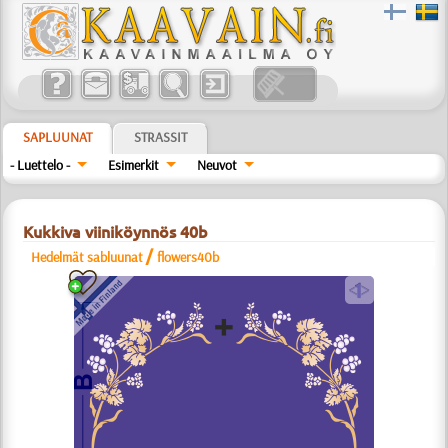
SAPLUUNAT
STRASSIT
- Luettelo -
Esimerkit
Neuvot
Kukkiva viiniköynnös 40b
/
Hedelmät sabluunat
flowers40b
a