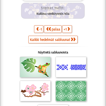
Sopivat mallit:
Kukkiva viiniköynnös 40a
-1
palaa
+1
Kaikki hedelmät sabluunat
Näytteitä sabluunoista