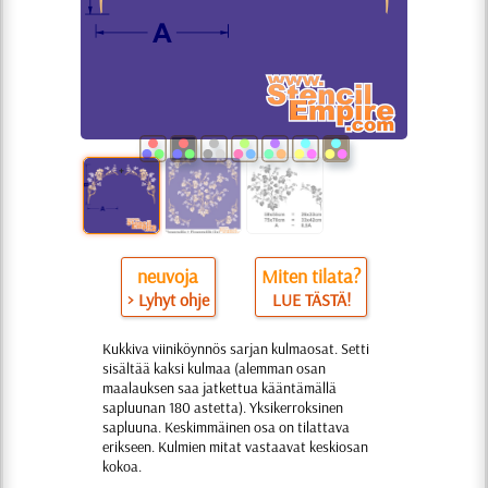
neuvoja
Miten tilata?
> Lyhyt ohje
LUE TÄSTÄ!
Kukkiva viiniköynnös sarjan kulmaosat. Setti
sisältää kaksi kulmaa (alemman osan
maalauksen saa jatkettua kääntämällä
sapluunan 180 astetta). Yksikerroksinen
sapluuna. Keskimmäinen osa on tilattava
erikseen. Kulmien mitat vastaavat keskiosan
kokoa.