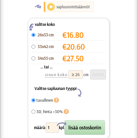
O
sapluunointisäännöt
valitse koko
Z
€
16.80
26x33 cm
€
20.60
33x42 cm
€
27.50
34x55 cm
... tai ...
sinun koko
cm
Valitse sapluunan tyyppi
Y
tavallinen
3D, hinta +30%
X
määrä:
kpl.