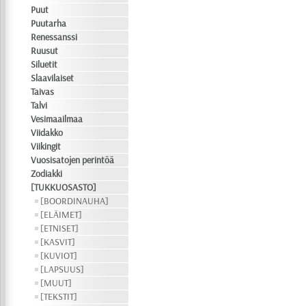
Puut
Puutarha
Renessanssi
Ruusut
Siluetit
Slaavilaiset
Taivas
Talvi
Vesimaailmaa
Viidakko
Viikingit
Vuosisatojen perintöä
Zodiakki
[TUKKUOSASTO]
[BOORDINAUHA]
[ELÄIMET]
[ETNISET]
[KASVIT]
[KUVIOT]
[LAPSUUS]
[MUUT]
[TEKSTIT]