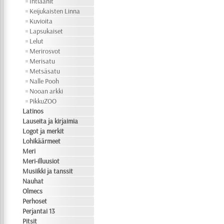
Intiaanit
Keijukaisten Linna
Kuvioita
Lapsukaiset
Lelut
Merirosvot
Merisatu
Metsäsatu
Nalle Pooh
Nooan arkki
PikkuZOO
Latinos
Lauseita ja kirjaimia
Logot ja merkit
Lohikäärmeet
Meri
Meri-illuusiot
Musiikki ja tanssit
Nauhat
Olmecs
Perhoset
Perjantai 13
Pitsit