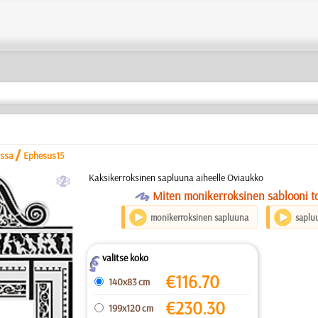
/
nssa
Ephesus15
b
Kaksikerroksinen sapluuna aiheelle Oviaukko
O
Miten monikerroksinen sablooni to
monikerroksinen sapluuna
saplu
valitse koko
Z
€
116.70
140x83 cm
€
230.30
199x120 cm