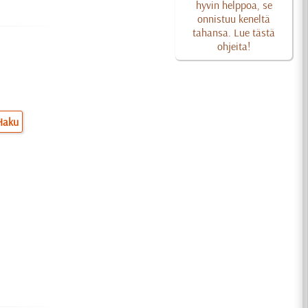
hyvin helppoa, se
onnistuu keneltä
tahansa. Lue tästä
ohjeita!
Haku