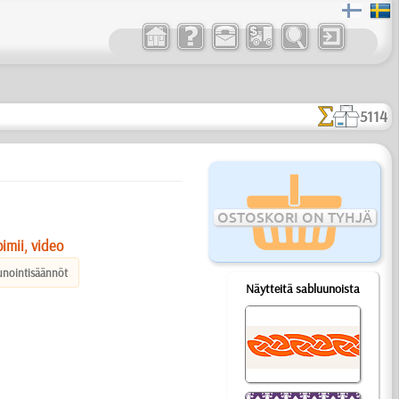
5114
OSTOSKORI ON TYHJÄ
imii, video
unointisäännöt
Näytteitä sabluunoista