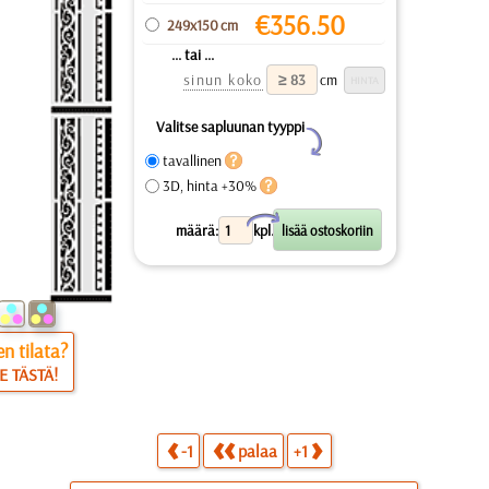
€
356.50
249x150 cm
... tai ...
sinun koko
cm
Valitse sapluunan tyyppi
Y
tavallinen
3D, hinta +30%
X
määrä:
kpl.
n tilata?
E TÄSTÄ!
-1
palaa
+1