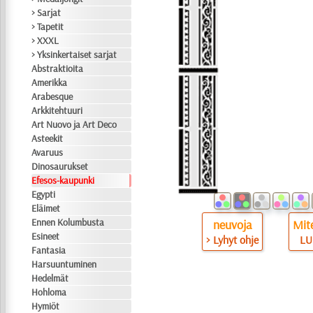
> Sarjat
> Tapetit
> XXXL
> Yksinkertaiset sarjat
Abstraktioita
Amerikka
Arabesque
Arkkitehtuuri
Art Nuovo ja Art Deco
Asteekit
Avaruus
Dinosaurukset
Efesos-kaupunki
Egypti
Eläimet
Ennen Kolumbusta
neuvoja
Mite
Esineet
> Lyhyt ohje
LU
Fantasia
Harsuuntuminen
Hedelmät
Hohloma
Hymiöt