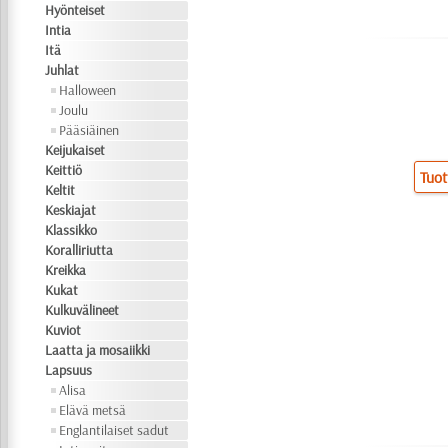
Hyönteiset
Intia
Itä
Juhlat
Halloween
Joulu
Pääsiäinen
Keijukaiset
Keittiö
Tuot
Keltit
Keskiajat
Klassikko
Koralliriutta
Kreikka
Kukat
Kulkuvälineet
Kuviot
Laatta ja mosaiikki
Lapsuus
Alisa
Elävä metsä
Englantilaiset sadut