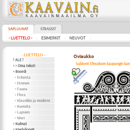
SAPLUUNAT
STRASSIT
- LUETTELO -
ESIMERKIT
NEUVOT
|
|
|
- LUETTELO -
Oviaukko
! ALE !
Sablonit Efesoksen kaupungin ka
> > Oma teksti
> Boordi
Erilaista
Etninen
Fauna
Flora
Klassikko ja moderni
Kuvioita
Lapsien
Meri
> Kulmat
> Medaljongit