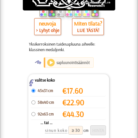
neuvoja
Miten tilata?
> Lyhyt ohje
LUE TÄSTÄ!
Yksikerroksinen taidesapluuna aiheelle:
klassinen medaljonki.
O
sapluunointisäännöt
valitse koko
Z
€
17.60
45x31 cm
€
22.90
58x40 cm
€
44.30
92x63 cm
... tai ...
sinun koko
cm