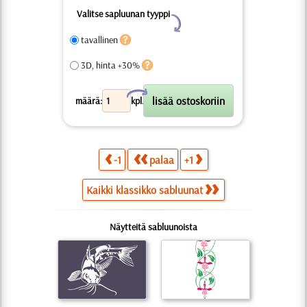
Valitse sapluunan tyyppi
Y
tavallinen
3D, hinta +30%
X
määrä:
kpl.
-1
palaa
+1
Kaikki klassikko sabluunat
Näytteitä sabluunoista