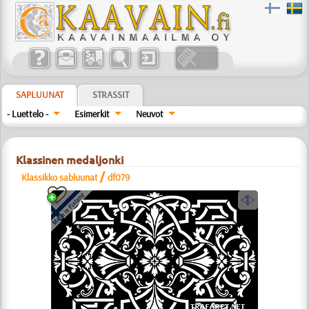
SAPLUUNAT
STRASSIT
- Luettelo -
Esimerkit
Neuvot
Klassinen medaljonki
/
Klassikko sabluunat
df079
a