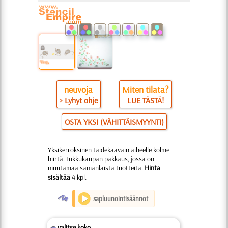
neuvoja
Miten tilata?
> Lyhyt ohje
LUE TÄSTÄ!
OSTA YKSI (VÄHITTÄISMYYNTI)
Yksikerroksinen taidekaavain aiheelle kolme
hiirtä. Tukkukaupan pakkaus, jossa on
muutamaa samanlaista tuotteita.
Hinta
sisältää
4 kpl.
O
sapluunointisäännöt
valitse koko