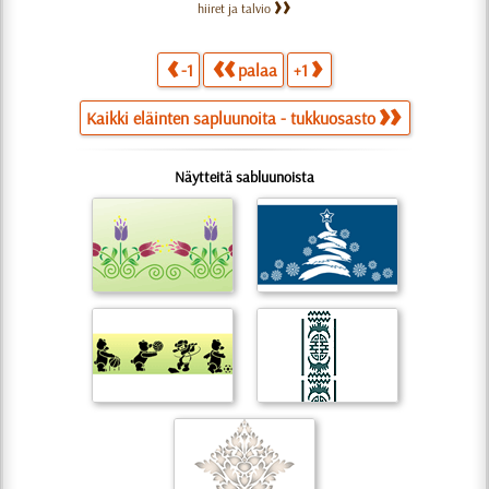
hiiret ja talvio
-1
palaa
+1
Kaikki eläinten sapluunoita - tukkuosasto
Näytteitä sabluunoista