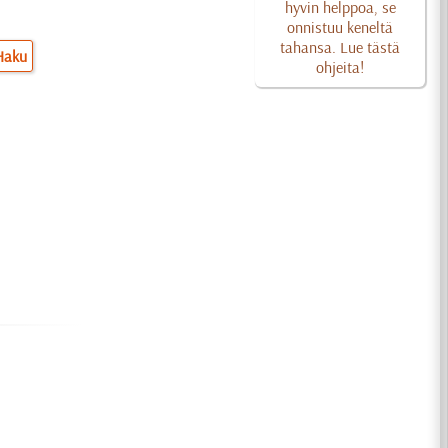
hyvin helppoa, se
onnistuu keneltä
tahansa. Lue tästä
Haku
ohjeita!