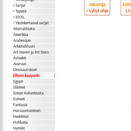
neuvoja
Mite
> Sarjat
> Lyhyt ohje
LU
> Tapetit
> XXXL
> Yksinkertaiset sarjat
Abstraktioita
Amerikka
Arabesque
Arkkitehtuuri
Art Nuovo ja Art Deco
Asteekit
Avaruus
Dinosaurukset
Efesos-kaupunki
Egypti
Eläimet
Ennen Kolumbusta
Esineet
Fantasia
Harsuuntuminen
Hedelmät
Hohloma
Hymiöt