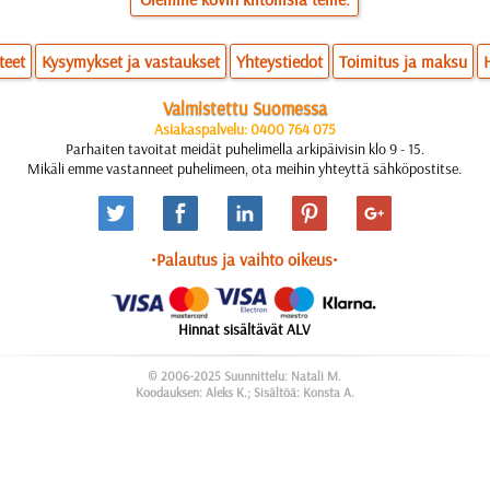
teet
Kysymykset ja vastaukset
Yhteystiedot
Toimitus ja maksu
Valmistettu Suomessa
Asiakaspalvelu: 0400 764 075
Parhaiten tavoitat meidät puhelimella arkipäivisin klo 9 - 15.
Mikäli emme vastanneet puhelimeen, ota meihin yhteyttä sähköpostitse.
•Palautus ja vaihto oikeus•
Hinnat sisältävät ALV
© 2006-2025 Suunnittelu: Natali M.
Koodauksen: Aleks K.; Sisältöä: Konsta A.