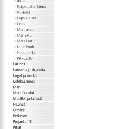
Intiaanit
Keijukaisten Linna
Kuvioita
Lapsukaiset
Lelut
Merirosvot
Merisatu
Metsäsatu
Nalle Pooh
Nooan arkki
PikkuZOO
Latinos
Lauseita ja kirjaimia
Logot ja merkit
Lohikäärmeet
Meri
Meri-illuusiot
Musiikki ja tanssit
Nauhat
Olmecs
Perhoset
Perjantai 13
Pitsit