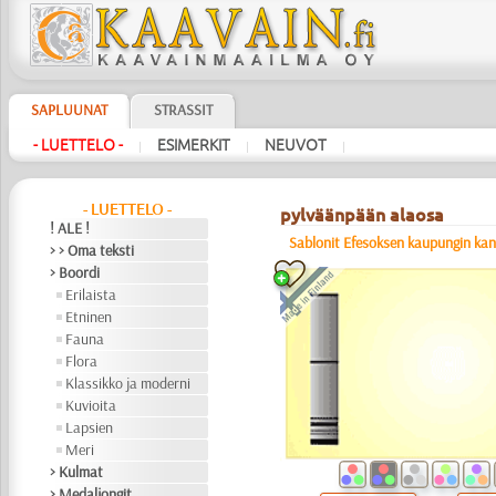
SAPLUUNAT
STRASSIT
- LUETTELO -
ESIMERKIT
NEUVOT
|
|
|
- LUETTELO -
pylväänpään alaosa
! ALE !
Sablonit Efesoksen kaupungin ka
> > Oma teksti
> Boordi
Erilaista
Etninen
Fauna
Flora
Klassikko ja moderni
Kuvioita
Lapsien
Meri
> Kulmat
> Medaljongit