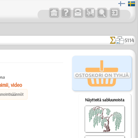
5114
OSTOSKORI ON TYHJÄ
osa
imii, video
unointisäännöt
Näytteitä sabluunoista