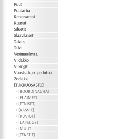
Puut
Puutarha
Renessanssi
Ruusut
Siluetit
Slaavilaiset
Taivas
Talvi
Vesimaailmaa
Viidakko
Viikingit
Vuosisatojen perintöä
Zodiakki
[TUKKUOSASTO]
[BOORDINAUHA]
[ELÄIMET]
[ETNISET]
[KASVIT]
[KUVIOT]
[LAPSUUS]
[MUUT]
[TEKSTIT]