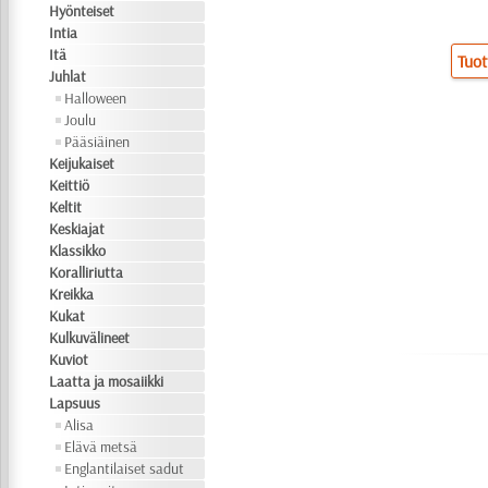
Hyönteiset
Intia
Itä
Tuot
Juhlat
Halloween
Joulu
Pääsiäinen
Keijukaiset
Keittiö
Keltit
Keskiajat
Klassikko
Koralliriutta
Kreikka
Kukat
Kulkuvälineet
Kuviot
Laatta ja mosaiikki
Lapsuus
Alisa
Elävä metsä
Englantilaiset sadut