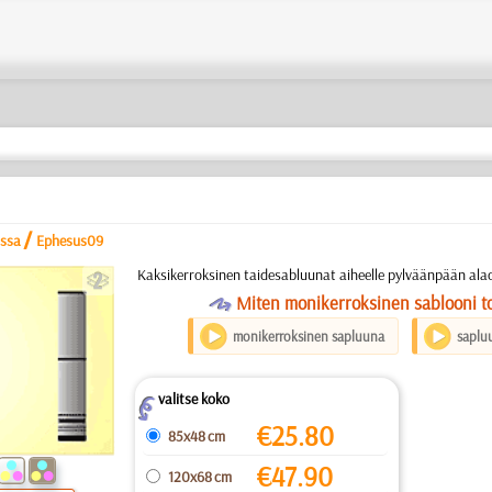
/
nssa
Ephesus09
b
Kaksikerroksinen taidesabluunat aiheelle pylväänpään ala
O
Miten monikerroksinen sablooni to
monikerroksinen sapluuna
saplu
valitse koko
Z
€
25.80
85x48 cm
€
47.90
120x68 cm