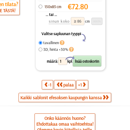
n tilata?
€
72.80
150x85 cm
E TÄSTÄ!
... tai ...
sinun koko
cm
Valitse sapluunan tyyppi
Y
tavallinen
3D, hinta +30%
X
määrä:
kpl.
-1
palaa
+1
Kaikki sablonit efesoksen kaupungin kanssa
Onko käännös huono?
Ehdottakaa omaa vaihtoehtoa!
Olemme kovin kiitollisia teille.