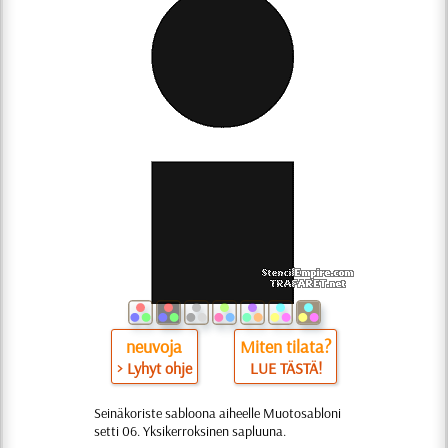
neuvoja
Miten tilata?
> Lyhyt ohje
LUE TÄSTÄ!
Seinäkoriste sabloona aiheelle Muotosabloni
setti 06. Yksikerroksinen sapluuna.