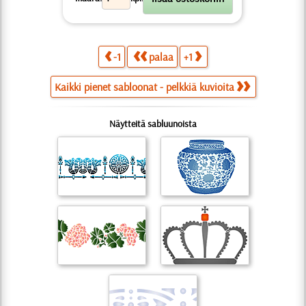
-1
palaa
+1
Kaikki pienet sabloonat - pelkkiä kuvioita
Näytteitä sabluunoista