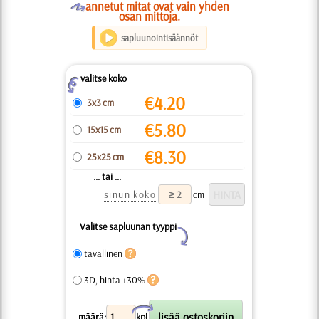
O
annetut mitat ovat vain yhden
osan mittoja.
sapluunointisäännöt
valitse koko
Z
€
4.20
3x3 cm
€
5.80
15x15 cm
€
8.30
25x25 cm
... tai ...
sinun koko
cm
Valitse sapluunan tyyppi
Y
tavallinen
3D, hinta +30%
X
määrä:
kpl.