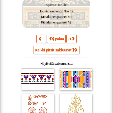
Sopivat mallit:
Joukko elementit Nro 39
Kiinalainen paneeli 40
Kiinalainen paneeli 42
-1
palaa
+1
Kaikki pitsit sabluunat
Näytteitä sabluunoista