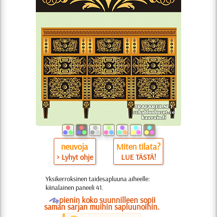
neuvoja
Miten tilata?
> Lyhyt ohje
LUE TÄSTÄ!
Yksikerroksinen taidesapluuna aiheelle:
kiinalainen paneeli 41.
O
pienin koko suunnilleen sopii
saman sarjan muihin sapluunoihin.