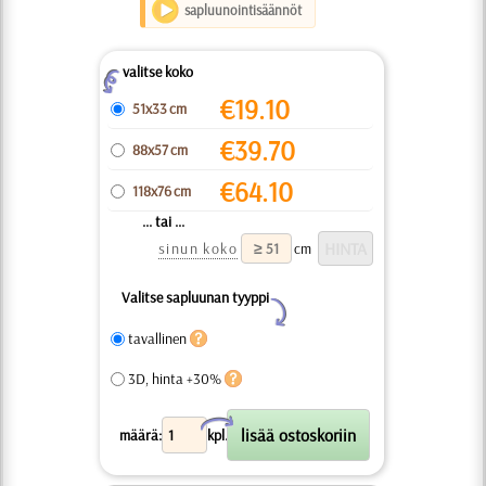
sapluunointisäännöt
valitse koko
Z
€
19.10
51x33 cm
€
39.70
88x57 cm
€
64.10
118x76 cm
... tai ...
sinun koko
cm
Valitse sapluunan tyyppi
Y
tavallinen
3D, hinta +30%
X
määrä:
kpl.