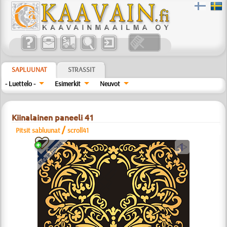
SAPLUUNAT
STRASSIT
- Luettelo -
Esimerkit
Neuvot
Kiinalainen paneeli 41
/
Pitsit sabluunat
scroll41
a