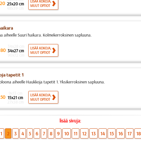
LISÄÄ KOKOJA,
20
25x20 cm
MUUT OPTIOT
48x39 cm
haikara
a aiheelle Suuri haikara. Kolmekerroksinen sapluuna.
34x28 cm
.
LISÄÄ KOKOJA,
80
34x27 cm
MUUT OPTIOT
90x72 cm
ja tapetit 1
bloona aiheelle Haukkoja tapetit 1. Yksikerroksinen sapluuna.
9x13 cm
.
LISÄÄ KOKOJA,
50
15x21 cm
MUUT OPTIOT
27x38 cm
lisää sivuja:
1
2
3
4
5
6
7
8
9
10
11
12
13
14
15
16
17
18