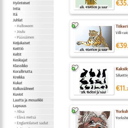
€35
Hyönteiset
alk. 41x45cm ja suur
Intia
Itä
Juhlat
Halloween
Tiiker
Joulu
Villi ra
Pääsiäinen
Keijukaiset
€39
Keittiö
alk. 46x41cm ja suur
Keltit
Keskiajat
Klassikko
Kaksik
Koralliriutta
Siluette
Kreikka
Kukat
€11.
Kulkuvälineet
alk. 6x5cm ja suur
Kuviot
Laatta ja mosaiikki
Lapsuus
Alisa
Yorksh
Elävä metsä
Yorkshi
Englantilaiset sadut