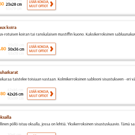
23x28 cm
LISÄÄ KOKOJA,
50
23x28 cm
MUUT OPTIOT
65x79 cm
ux koira
x-rotuisen koiran tai ranskalaisen mastiffin kuono. Kaksikerroksinen sabluunakuvi
25x30 cm
.
LISÄÄ KOKOJA,
80
30x36 cm
MUUT OPTIOT
65x78 cm
luhaikarat
ikaraa taistelee toisiaan vastaan. Kolmikerroksinen sablooni sisustukseen - eri vär
42x46 cm
.
LISÄÄ KOKOJA,
80
42x26 cm
MUUT OPTIOT
90x99 cm
ksalla
linen pöllö istuu oksalla, jossa on lehtiä. Yksikerroksinen sisustuskaavio. Tämä sa
10x6 cm