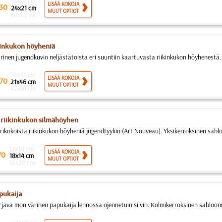
16x15 cm
LISÄÄ KOKOJA,
30
24x21 cm
MUUT OPTIOT
48x42 cm
kinkukon höyheniä
inen jugendkuvio neljästätoista eri suuntiin kaartuvasta riikinkukon höyhenestä. 
14x31 cm
LISÄÄ KOKOJA,
70
21x46 cm
MUUT OPTIOT
42x91 cm
riikinkukon silmähöyhen
rikokoista riikinkukon höyheniä jugendtyyliin (Art Nouveau). Yksikerroksinen sabloo
12x10 cm
LISÄÄ KOKOJA,
70
18x14 cm
MUUT OPTIOT
36x28 cm
pukaija
irjava monivärinen papukaija lennossa ojennetuin siivin. Kolmikerroksinen sablooni 