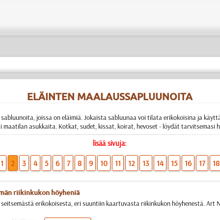
ELÄINTEN MAALAUSSAPLUUNOITA
sabluunoita, joissa on eläimiä. Jokaista sabluunaa voi tilata erikokoisina ja käy
 tai maatilan asukkaita. Kotkat, sudet, kissat, koirat, hevoset - löydät tarvitsemasi
lisää sivuja:
1
2
3
4
5
6
7
8
9
10
11
12
13
14
15
16
17
18
män riikinkukon höyheniä
seitsemästä erikokoisesta, eri suuntiin kaartuvasta riikinkukon höyhenestä. Art N