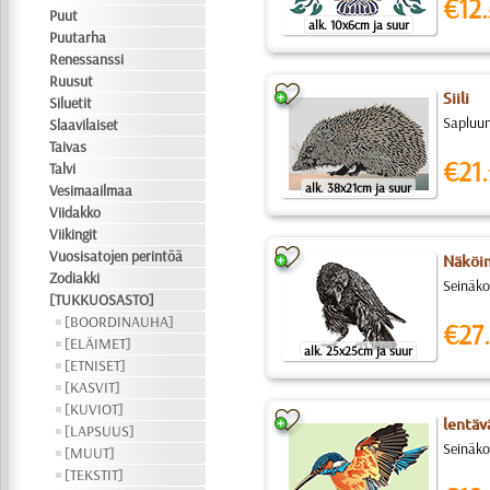
€12.
Puut
alk. 10x6cm ja suur
Puutarha
Renessanssi
Ruusut
Siili
Siluetit
Sapluuna
Slaavilaiset
Taivas
€21.
Talvi
alk. 38x21cm ja suur
Vesimaailmaa
Viidakko
Viikingit
Vuosisatojen perintöä
Näköin
Zodiakki
Seinäko
[TUKKUOSASTO]
[BOORDINAUHA]
€27.
[ELÄIMET]
alk. 25x25cm ja suur
[ETNISET]
[KASVIT]
[KUVIOT]
lentäv
[LAPSUUS]
Seinäko
[MUUT]
[TEKSTIT]