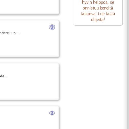
hyvin helppoa, se
onnistuu keneltä
tahansa. Lue tästä
ohjeita!
c
risteluun....
ta....
b