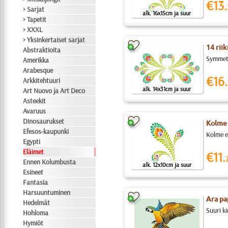
€13.
> Sarjat
alk. 16x15cm ja suur
> Tapetit
> XXXL
> Yksinkertaiset sarjat
14 rii
Abstraktioita
Symmetr
Amerikka
Arabesque
€16.
Arkkitehtuuri
alk. 14x31cm ja suur
Art Nuovo ja Art Deco
Asteekit
Avaruus
Dinosaurukset
Kolme 
Efesos-kaupunki
Kolme e
Egypti
Eläimet
€11.
Ennen Kolumbusta
alk. 12x10cm ja suur
Esineet
Fantasia
Harsuuntuminen
Ara pa
Hedelmät
Suuri k
Hohloma
Hymiöt