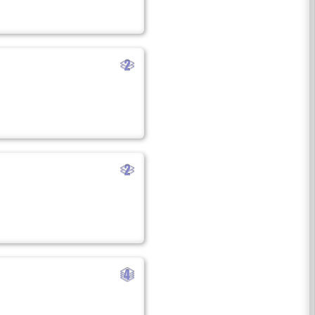
b
b
d