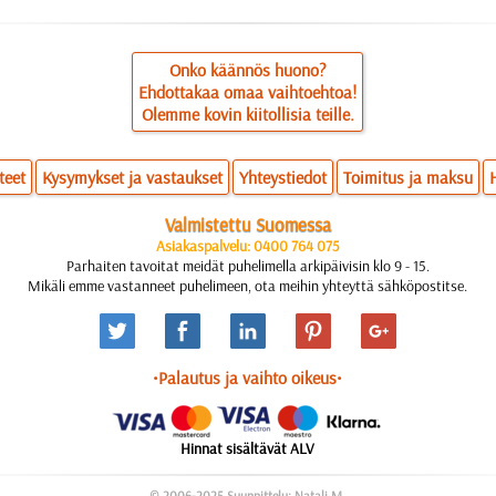
Onko käännös huono?
Ehdottakaa omaa vaihtoehtoa!
Olemme kovin kiitollisia teille.
teet
Kysymykset ja vastaukset
Yhteystiedot
Toimitus ja maksu
Valmistettu Suomessa
Asiakaspalvelu: 0400 764 075
Parhaiten tavoitat meidät puhelimella arkipäivisin klo 9 - 15.
Mikäli emme vastanneet puhelimeen, ota meihin yhteyttä sähköpostitse.
•Palautus ja vaihto oikeus•
Hinnat sisältävät ALV
© 2006-2025 Suunnittelu: Natali M.