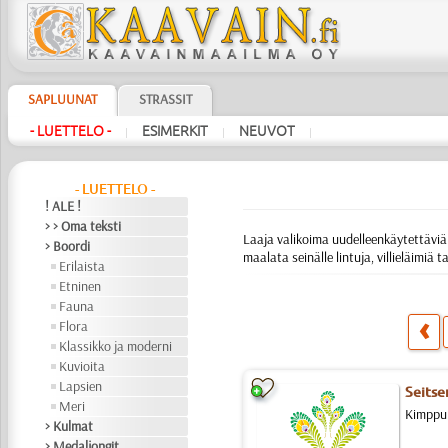
SAPLUUNAT
STRASSIT
- LUETTELO -
ESIMERKIT
NEUVOT
|
|
|
- LUETTELO -
! ALE !
> > Oma teksti
Laaja valikoima uudelleenkäytettäviä 
> Boordi
maalata seinälle lintuja, villieläimiä
Erilaista
Etninen
Fauna
Flora
Klassikko ja moderni
Kuvioita
Lapsien
Seitse
Meri
Kimppu 
> Kulmat
> Medaljongit