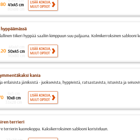
41x45 cm
.
LISÄÄ KOKOJA,
80
41x45 cm
MUUT OPTIOT
80x88 cm
i hyppäämässä
idallinen tiikeri hyppää saaliin kimppuun suu paljaana. Kolmikerroksinen sablooni ko
46x41 cm
.
LISÄÄ KOKOJA,
20
50x45 cm
MUUT OPTIOT
90x80 cm
ymmentäkaksi kania
ja erilaisista jäniksistä - juoksevista, hyppivistä, ratsastavista, istuvista ja seisovis
6x5 cm
LISÄÄ KOKOJA,
70
10x8 cm
MUUT OPTIOT
33x28 cm
iren terrieri
re terrierin kuonokoppa. Kaksikerroksinen sablooni koristeluun.