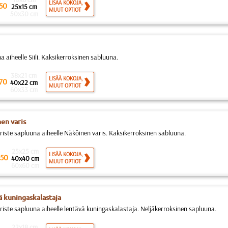
LISÄÄ KOKOJA,
50
25x15 cm
MUUT OPTIOT
50x30 cm
 aiheelle Siili. Kaksikerroksinen sabluuna.
38x21 cm
LISÄÄ KOKOJA,
70
40x22 cm
MUUT OPTIOT
60x33 cm
en varis
riste sapluuna aiheelle Näköinen varis. Kaksikerroksinen sabluuna.
25x25 cm
LISÄÄ KOKOJA,
50
40x40 cm
MUUT OPTIOT
60x60 cm
ä kuningaskalastaja
riste sapluuna aiheelle lentävä kuningaskalastaja. Neljäkerroksinen sapluuna.
22x18 cm