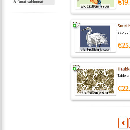
€19.
❧ Omat sabluunat
alk. 22x18cm ja suur
Suuri 
Sapluun
€25
alk. 34x28cm ja suur
Haukko
Taidesa
€22
alk. 9x13cm ja suur