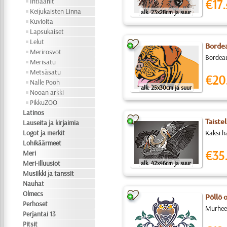
Intiaanit
€17.
Keijukaisten Linna
alk. 23x28cm ja suur
Kuvioita
Lapsukaiset
Lelut
Bordea
Merirosvot
Bordeau
Merisatu
Metsäsatu
€20
Nalle Pooh
alk. 25x30cm ja suur
Nooan arkki
PikkuZOO
Latinos
Taiste
Lauseita ja kirjaimia
Logot ja merkit
Kaksi ha
Lohikäärmeet
€35
Meri
Meri-illuusiot
alk. 42x46cm ja suur
Musiikki ja tanssit
Nauhat
Olmecs
Pöllö o
Perhoset
Murheel
Perjantai 13
Pitsit