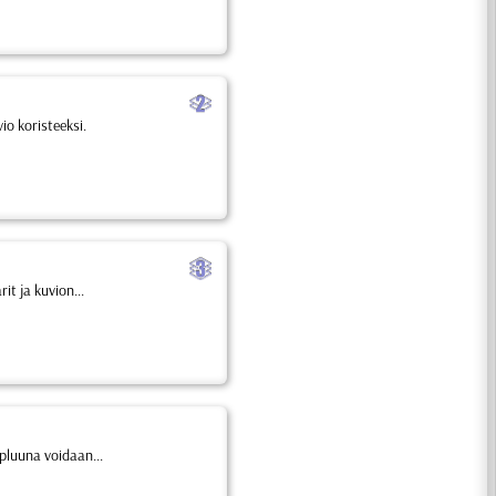
b
o koristeeksi.
c
it ja kuvion...
pluuna voidaan...