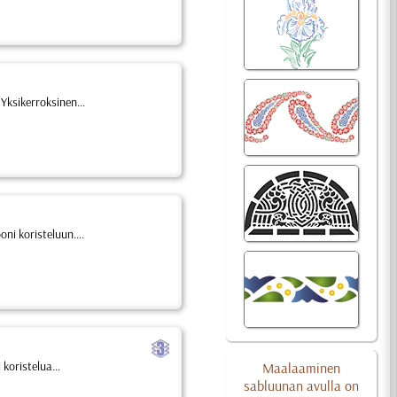
Yksikerroksinen...
ni koristeluun....
c
koristelua...
Maalaaminen
sabluunan avulla on