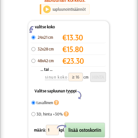
sapluunointisäännöt
valitse koko
Z
€
13.30
24x21 cm
€
15.80
32x28 cm
€
23.30
48x42 cm
... tai ...
sinun koko
cm
Valitse sapluunan tyyppi
Y
tavallinen
3D, hinta +30%
X
määrä:
kpl.