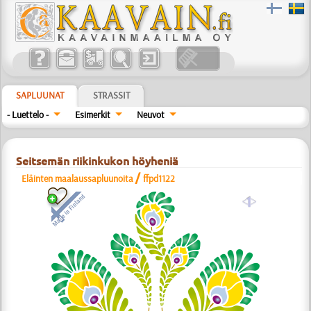
SAPLUUNAT
STRASSIT
- Luettelo -
Esimerkit
Neuvot
Seitsemän riikinkukon höyheniä
/
Eläinten maalaussapluunoita
ffpd1122
a