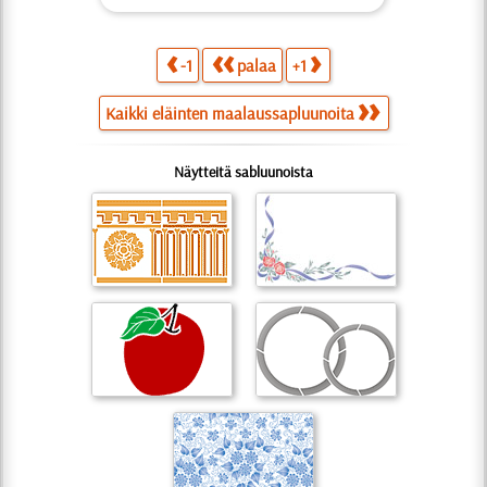
-1
palaa
+1
Kaikki eläinten maalaussapluunoita
Näytteitä sabluunoista