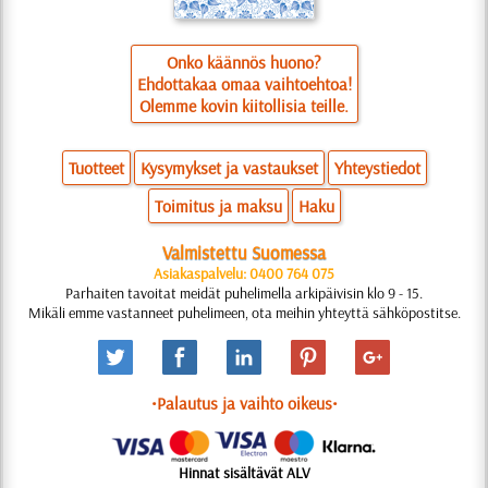
Onko käännös huono?
Ehdottakaa omaa vaihtoehtoa!
Olemme kovin kiitollisia teille.
Tuotteet
Kysymykset ja vastaukset
Yhteystiedot
Toimitus ja maksu
Haku
Valmistettu Suomessa
Asiakaspalvelu: 0400 764 075
Parhaiten tavoitat meidät puhelimella arkipäivisin klo 9 - 15.
Mikäli emme vastanneet puhelimeen, ota meihin yhteyttä sähköpostitse.
•Palautus ja vaihto oikeus•
Hinnat sisältävät ALV