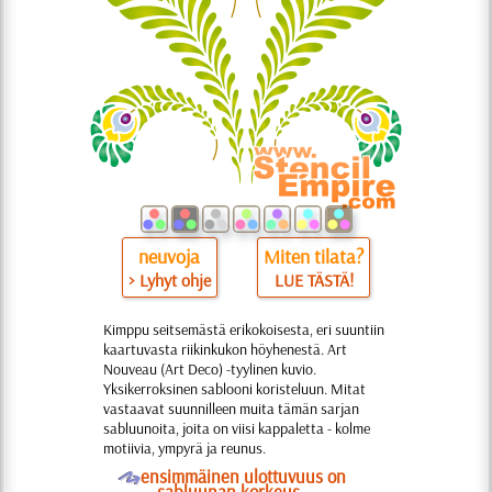
neuvoja
Miten tilata?
> Lyhyt ohje
LUE TÄSTÄ!
Kimppu seitsemästä erikokoisesta, eri suuntiin
kaartuvasta riikinkukon höyhenestä. Art
Nouveau (Art Deco) -tyylinen kuvio.
Yksikerroksinen sablooni koristeluun. Mitat
vastaavat suunnilleen muita tämän sarjan
sabluunoita, joita on viisi kappaletta - kolme
motiivia, ympyrä ja reunus.
O
ensimmäinen ulottuvuus on
sabluunan korkeus.