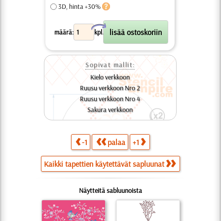
3D, hinta +30%
X
määrä:
kpl.
Sopivat mallit:
Кielo verkkoon
Ruusu verkkoon Nro 2
Ruusu verkkoon Nro 4
Sakura verkkoon
-1
palaa
+1
Kaikki tapettien käytettävät sapluunat
Näytteitä sabluunoista