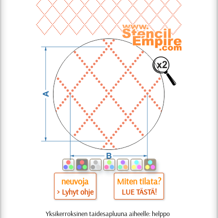
neuvoja
Miten tilata?
> Lyhyt ohje
LUE TÄSTÄ!
Yksikerroksinen taidesapluuna aiheelle: helppo