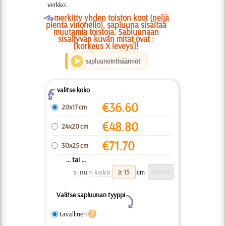
verkko.
O
merkitty yhden toiston koot (neljä
pientä vinoneliö), sapluuna sisältää
muutamia toistoja. Sabluunaan
sisältyvän kuvan mitat ovat :
[korkeus X leveys]!
sapluunointisäännöt
valitse koko
Z
€
36.60
20x17 cm
€
48.80
24x20 cm
€
71.70
30x25 cm
... tai ...
sinun koko
cm
Valitse sapluunan tyyppi
Y
tavallinen