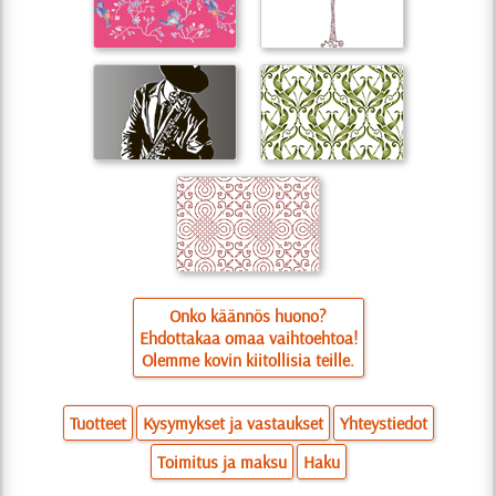
Onko käännös huono?
Ehdottakaa omaa vaihtoehtoa!
Olemme kovin kiitollisia teille.
Tuotteet
Kysymykset ja vastaukset
Yhteystiedot
Toimitus ja maksu
Haku