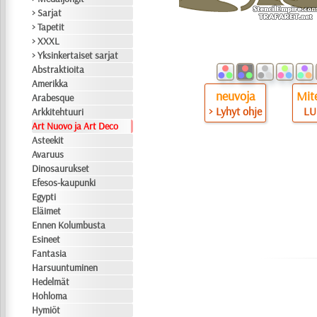
> Sarjat
> Tapetit
> XXXL
> Yksinkertaiset sarjat
Abstraktioita
Amerikka
neuvoja
Mite
Arabesque
> Lyhyt ohje
LU
Arkkitehtuuri
Art Nuovo ja Art Deco
Asteekit
Avaruus
Dinosaurukset
Efesos-kaupunki
Egypti
Eläimet
Ennen Kolumbusta
Esineet
Fantasia
Harsuuntuminen
Hedelmät
Hohloma
Hymiöt