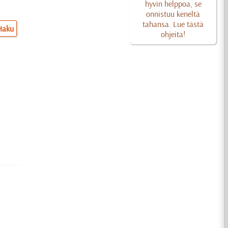
hyvin helppoa, se
onnistuu keneltä
tahansa. Lue tästä
Haku
ohjeita!