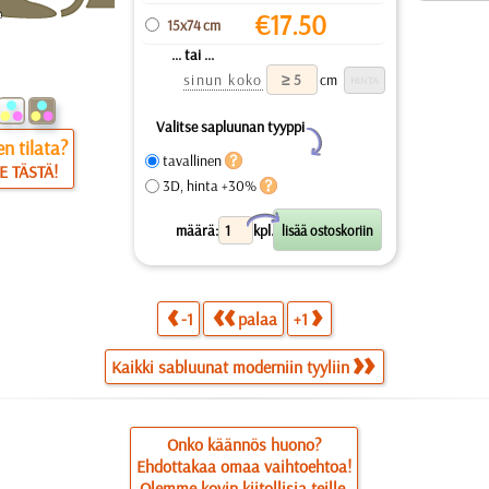
€
17.50
15x74 cm
... tai ...
sinun koko
cm
Valitse sapluunan tyyppi
Y
n tilata?
tavallinen
E TÄSTÄ!
3D, hinta +30%
X
määrä:
kpl.
-1
palaa
+1
Kaikki sabluunat moderniin tyyliin
Onko käännös huono?
Ehdottakaa omaa vaihtoehtoa!
Olemme kovin kiitollisia teille.