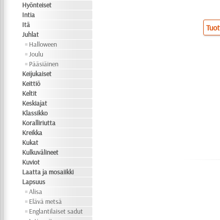
Hyönteiset
Intia
Itä
Tuot
Juhlat
Halloween
Joulu
Pääsiäinen
Keijukaiset
Keittiö
Keltit
Keskiajat
Klassikko
Koralliriutta
Kreikka
Kukat
Kulkuvälineet
Kuviot
Laatta ja mosaiikki
Lapsuus
Alisa
Elävä metsä
Englantilaiset sadut