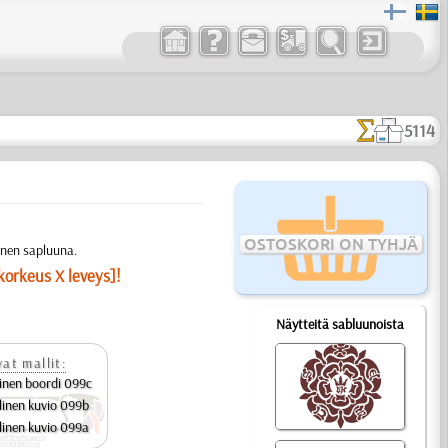
5114
OSTOSKORI ON TYHJÄ
inen sapluuna.
korkeus X leveys]!
Näytteitä sabluunoista
at mallit:
inen boordi 099c
linen kuvio 099b
linen kuvio 099a