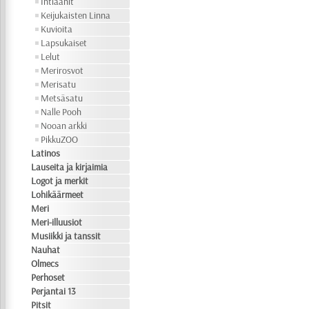
Intiaanit
Keijukaisten Linna
Kuvioita
Lapsukaiset
Lelut
Merirosvot
Merisatu
Metsäsatu
Nalle Pooh
Nooan arkki
PikkuZOO
Latinos
Lauseita ja kirjaimia
Logot ja merkit
Lohikäärmeet
Meri
Meri-illuusiot
Musiikki ja tanssit
Nauhat
Olmecs
Perhoset
Perjantai 13
Pitsit