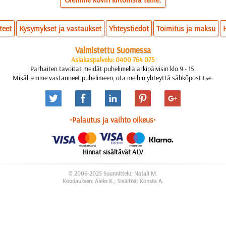
teet
Kysymykset ja vastaukset
Yhteystiedot
Toimitus ja maksu
Valmistettu Suomessa
Asiakaspalvelu: 0400 764 075
Parhaiten tavoitat meidät puhelimella arkipäivisin klo 9 - 15.
Mikäli emme vastanneet puhelimeen, ota meihin yhteyttä sähköpostitse.
•Palautus ja vaihto oikeus•
Hinnat sisältävät ALV
© 2006-2025 Suunnittelu: Natali M.
Koodauksen: Aleks K.; Sisältöä: Konsta A.