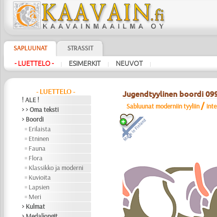
SAPLUUNAT
STRASSIT
- LUETTELO -
ESIMERKIT
NEUVOT
|
|
|
- LUETTELO -
Jugendtyylinen boordi 09
! ALE !
/
Sabluunat moderniin tyyliin
int
> > Oma teksti
> Boordi
Erilaista
Etninen
Fauna
Flora
Klassikko ja moderni
Kuvioita
Lapsien
Meri
> Kulmat
> Medaljongit