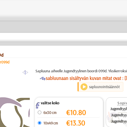
9d
er099d
a
Sapluuna aiheelle Jugendtyylinen boordi 099d. Yksikerroks
O
sabluunaan sisältyvän kuvan mitat ovat : [
sapluunointisäännöt
valitse koko
Sopiv
Z
Jugendtyyl
€
10.80
6x30 cm
Jugendtyy
€
13.30
Jugendtyy
10x49 cm