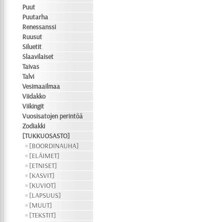
Puut
Puutarha
Renessanssi
Ruusut
Siluetit
Slaavilaiset
Taivas
Talvi
Vesimaailmaa
Viidakko
Viikingit
Vuosisatojen perintöä
Zodiakki
[TUKKUOSASTO]
[BOORDINAUHA]
[ELÄIMET]
[ETNISET]
[KASVIT]
[KUVIOT]
[LAPSUUS]
[MUUT]
[TEKSTIT]