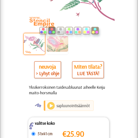
neuvoja
Miten tilata?
> Lyhyt ohje
LUE TÄSTÄ!
Yksikerroksinen taidesabluunat aiheelle Keiju
maito-horsmalla
O
sapluunointisäännöt
valitse koko
Z
€
25.90
51x41 cm