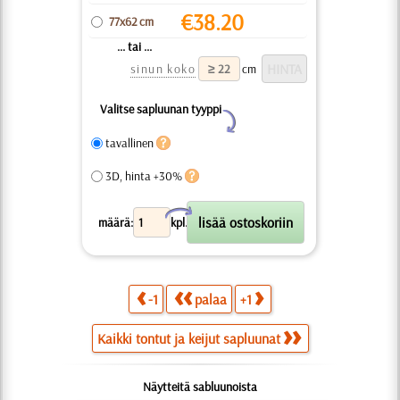
€
38.20
77x62 cm
... tai ...
sinun koko
cm
Valitse sapluunan tyyppi
Y
tavallinen
3D, hinta +30%
X
määrä:
kpl.
-1
palaa
+1
Kaikki tontut ja keijut sapluunat
Näytteitä sabluunoista