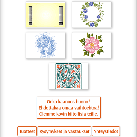
Onko käännös huono?
Ehdottakaa omaa vaihtoehtoa!
Olemme kovin kiitollisia teille.
Tuotteet
Kysymykset ja vastaukset
Yhteystiedot