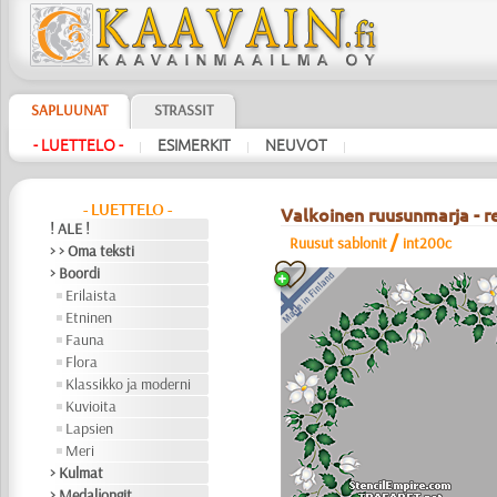
SAPLUUNAT
STRASSIT
- LUETTELO -
ESIMERKIT
NEUVOT
|
|
|
- LUETTELO -
Valkoinen ruusunmarja - r
! ALE !
/
Ruusut sablonit
int200c
> > Oma teksti
> Boordi
Erilaista
Etninen
Fauna
Flora
Klassikko ja moderni
Kuvioita
Lapsien
Meri
> Kulmat
> Medaljongit