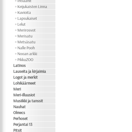
Intiaanit
Keijukaisten Linna
Kuvioita
Lapsukaiset
Lelut
Merirosvot
Merisatu
Metsäsatu
Nalle Pooh
Nooan arkki
PikkuZOO
Latinos
Lauseita ja kirjaimia
Logot ja merkit
Lohikäärmeet
Meri
Meri-illuusiot
Musiikki ja tanssit
Nauhat
Olmecs
Perhoset
Perjantai 13
Pitsit