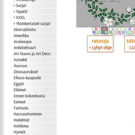
> Sarjat
> Tapetit
> XXXL
> Yksinkertaiset sarjat
Abstraktioita
Amerikka
neuvoja
Mite
Arabesque
> Lyhyt ohje
LU
Arkkitehtuuri
Art Nuovo ja Art Deco
Asteekit
Avaruus
Dinosaurukset
Efesos-kaupunki
Egypti
Eläimet
Ennen Kolumbusta
Esineet
Fantasia
Harsuuntuminen
Hedelmät
Hohloma
Hymiöt