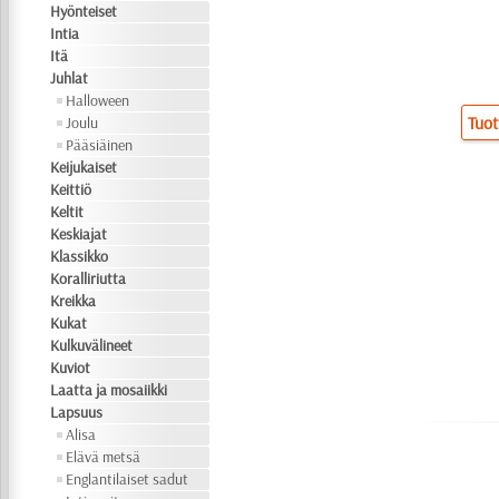
Hyönteiset
Intia
Itä
Juhlat
Halloween
Tuot
Joulu
Pääsiäinen
Keijukaiset
Keittiö
Keltit
Keskiajat
Klassikko
Koralliriutta
Kreikka
Kukat
Kulkuvälineet
Kuviot
Laatta ja mosaiikki
Lapsuus
Alisa
Elävä metsä
Englantilaiset sadut