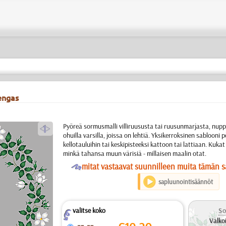
engas
a
Pyöreä sormusmalli villiruususta tai ruusunmarjasta, nuppu
ohuilla varsilla, joissa on lehtiä. Yksikerroksinen sablooni p
kellotauluihin tai keskipisteeksi kattoon tai lattiaan. Kukat 
minkä tahansa muun värisiä - millaisen maalin otat.
O
mitat vastaavat suunnilleen muita tämän s
sapluunointisäännöt
valitse koko
So
Z
Valko