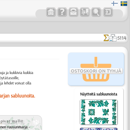
5114
OSTOSKORI ON TYHJÄ
ja ja kukkivia kukkia
öytätasoille,
ja lehdet voivat olla
Näytteitä sabluunoista
arjan sabluunoita.
pivat mallit:
inen ruusunmarja -