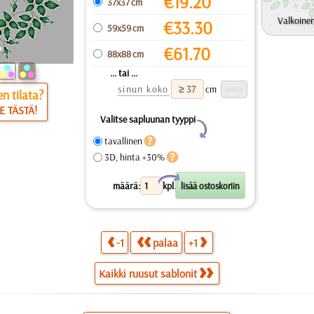
€
19.20
37x37 cm
Valkoinen
€
33.30
59x59 cm
€
61.70
88x88 cm
... tai ...
sinun koko
cm
n tilata?
E TÄSTÄ!
Valitse sapluunan tyyppi
Y
tavallinen
3D, hinta +30%
X
määrä:
kpl.
-1
palaa
+1
Kaikki ruusut sablonit