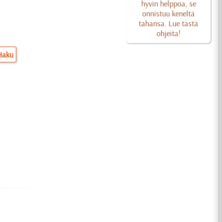
hyvin helppoa, se
onnistuu keneltä
tahansa. Lue tästä
ohjeita!
Haku