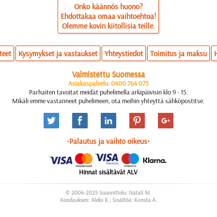
Onko käännös huono?
Ehdottakaa omaa vaihtoehtoa!
Olemme kovin kiitollisia teille.
teet
Kysymykset ja vastaukset
Yhteystiedot
Toimitus ja maksu
Valmistettu Suomessa
Asiakaspalvelu: 0400 764 075
Parhaiten tavoitat meidät puhelimella arkipäivisin klo 9 - 15.
Mikäli emme vastanneet puhelimeen, ota meihin yhteyttä sähköpostitse.
•Palautus ja vaihto oikeus•
Hinnat sisältävät ALV
© 2006-2025 Suunnittelu: Natali M.
Koodauksen: Aleks K.; Sisältöä: Konsta A.