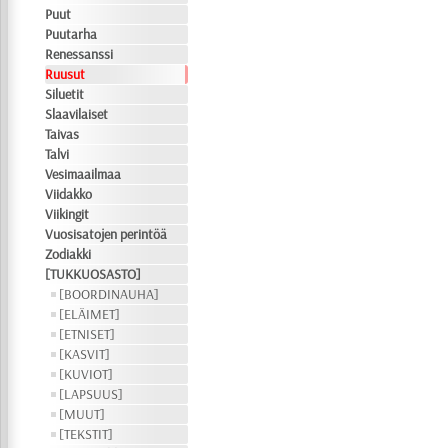
Puut
Puutarha
Renessanssi
Ruusut
Siluetit
Slaavilaiset
Taivas
Talvi
Vesimaailmaa
Viidakko
Viikingit
Vuosisatojen perintöä
Zodiakki
[TUKKUOSASTO]
[BOORDINAUHA]
[ELÄIMET]
[ETNISET]
[KASVIT]
[KUVIOT]
[LAPSUUS]
[MUUT]
[TEKSTIT]