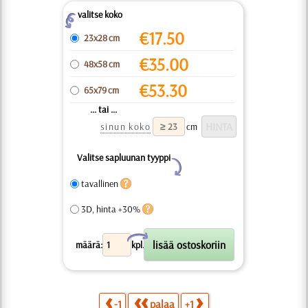
valitse koko
Z
€
17.50
23x28 cm
€
35.00
48x58 cm
€
53.30
65x79 cm
... tai ...
sinun koko
cm
Valitse sapluunan tyyppi
Y
tavallinen
3D, hinta +30%
X
määrä:
kpl.
-1
palaa
+1