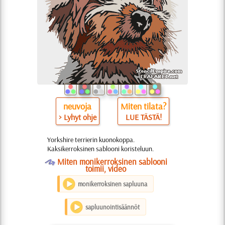
neuvoja
Miten tilata?
> Lyhyt ohje
LUE TÄSTÄ!
Yorkshire terrierin kuonokoppa.
Kaksikerroksinen sablooni koristeluun.
O
Miten monikerroksinen sablooni
toimii, video
monikerroksinen sapluuna
sapluunointisäännöt