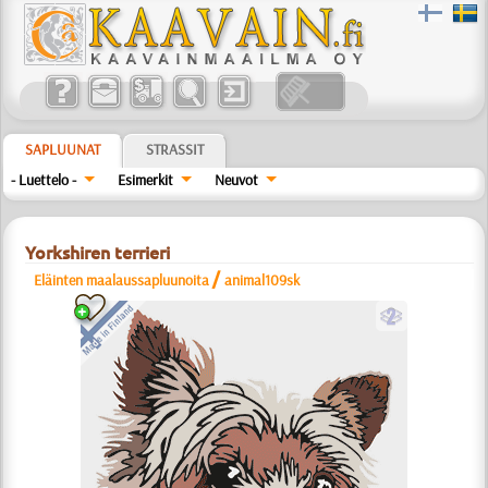
SAPLUUNAT
STRASSIT
- Luettelo -
Esimerkit
Neuvot
Yorkshiren terrieri
/
Eläinten maalaussapluunoita
animal109sk
b