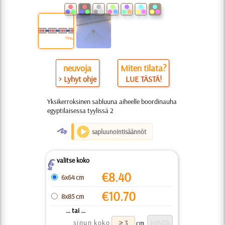
neuvoja
Miten tilata?
> Lyhyt ohje
LUE TÄSTÄ!
Yksikerroksinen sabluuna aiheelle boordinauha
egyptilaisessa tyylissä 2
O
sapluunointisäännöt
valitse koko
Z
€
8.40
6x64 cm
€
10.70
8x85 cm
... tai ...
sinun koko
cm