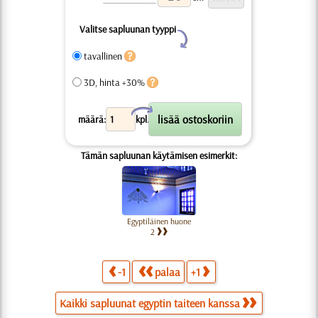
Valitse sapluunan tyyppi
Y
tavallinen
3D, hinta +30%
X
määrä:
kpl.
Tämän sapluunan käytämisen esimerkit:
Egyptiläinen huone
2
-1
palaa
+1
Kaikki sapluunat egyptin taiteen kanssa