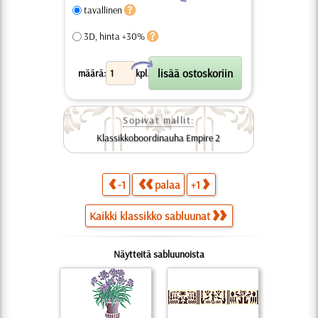
tavallinen
3D, hinta +30%
X
määrä:
kpl.
Sopivat mallit:
Klassikkoboordinauha Empire 2
-1
palaa
+1
Kaikki klassikko sabluunat
Näytteitä sabluunoista