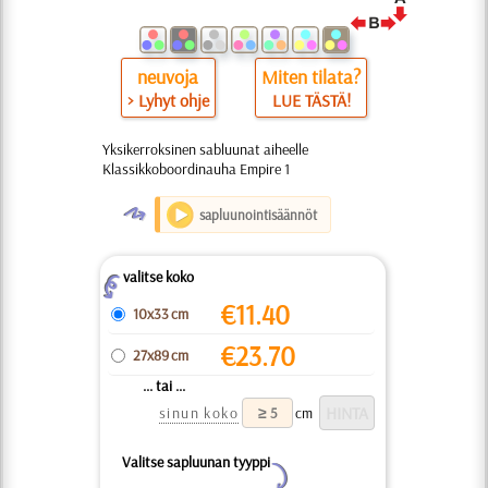
neuvoja
Miten tilata?
> Lyhyt ohje
LUE TÄSTÄ!
Yksikerroksinen sabluunat aiheelle
Klassikkoboordinauha Empire 1
O
sapluunointisäännöt
valitse koko
Z
€
11.40
10x33 cm
€
23.70
27x89 cm
... tai ...
sinun koko
cm
Valitse sapluunan tyyppi
Y