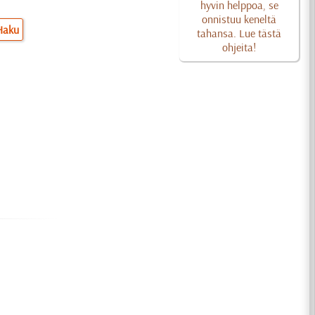
hyvin helppoa, se
onnistuu keneltä
Haku
tahansa. Lue tästä
ohjeita!