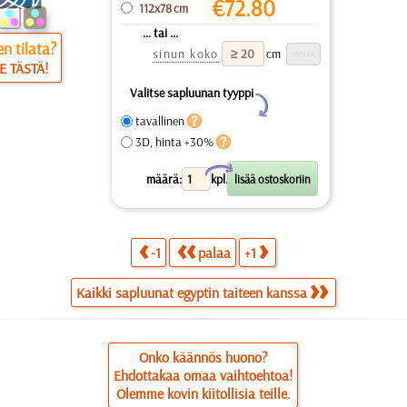
€
72.80
112x78 cm
... tai ...
n tilata?
sinun koko
cm
E TÄSTÄ!
Valitse sapluunan tyyppi
Y
tavallinen
3D, hinta +30%
X
määrä:
kpl.
-1
palaa
+1
Kaikki sapluunat egyptin taiteen kanssa
Onko käännös huono?
Ehdottakaa omaa vaihtoehtoa!
Olemme kovin kiitollisia teille.