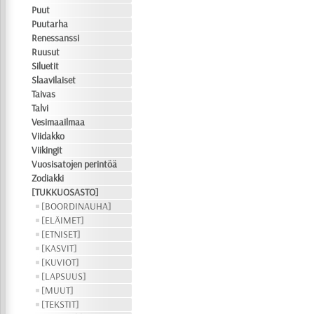
Puut
Puutarha
Renessanssi
Ruusut
Siluetit
Slaavilaiset
Taivas
Talvi
Vesimaailmaa
Viidakko
Viikingit
Vuosisatojen perintöä
Zodiakki
[TUKKUOSASTO]
[BOORDINAUHA]
[ELÄIMET]
[ETNISET]
[KASVIT]
[KUVIOT]
[LAPSUUS]
[MUUT]
[TEKSTIT]