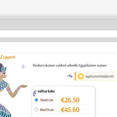
/
Egypt09
a
Yksikerroksinen sabloni aiheelle Egyptilainen nainen
O
sapluunointisäännöt
valitse koko
Z
€
26.50
56x41 cm
€
45.60
84x59 cm