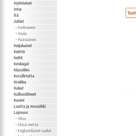
Hyönteiset
Intia
Tuot
Itä
Juhlat
Halloween
Joulu
Pääsiäinen
Keijukaiset
Keittiö
Keltit
Keskiajat
Klassikko
Koralliriutta
Kreikka
Kukat
Kulkuvälineet
Kuviot
Laatta ja mosaiikki
Lapsuus
Alisa
Elävä metsä
Englantilaiset sadut