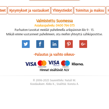
teet
Kysymykset ja vastaukset
Yhteystiedot
Toimitus ja maksu
Valmistettu Suomessa
Asiakaspalvelu: 0400 764 075
Parhaiten tavoitat meidät puhelimella arkipäivisin klo 9 - 15.
Mikäli emme vastanneet puhelimeen, ota meihin yhteyttä sähköpostitse.
•Palautus ja vaihto oikeus•
Hinnat sisältävät ALV
© 2006-2025 Suunnittelu: Natali M.
Koodauksen: Aleks K.; Sisältöä: Konsta A.