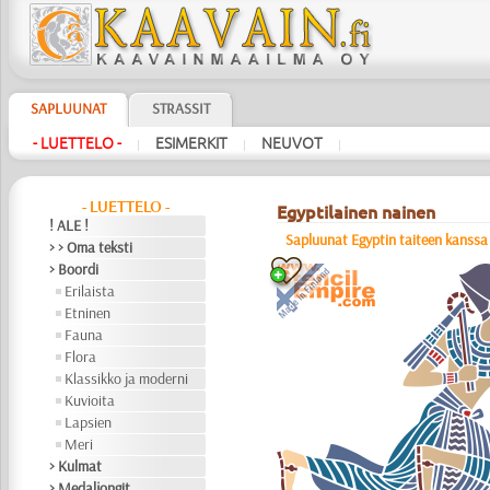
SAPLUUNAT
STRASSIT
- LUETTELO -
ESIMERKIT
NEUVOT
|
|
|
- LUETTELO -
Egyptilainen nainen
! ALE !
Sapluunat Egyptin taiteen kanssa
> > Oma teksti
> Boordi
Erilaista
Etninen
Fauna
Flora
Klassikko ja moderni
Kuvioita
Lapsien
Meri
> Kulmat
> Medaljongit