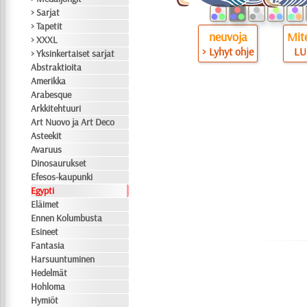
> Sarjat
> Tapetit
neuvoja
Mite
> XXXL
> Lyhyt ohje
LU
> Yksinkertaiset sarjat
Abstraktioita
Amerikka
Arabesque
Arkkitehtuuri
Art Nuovo ja Art Deco
Asteekit
Avaruus
Dinosaurukset
Efesos-kaupunki
Egypti
Eläimet
Ennen Kolumbusta
Esineet
Fantasia
Harsuuntuminen
Hedelmät
Hohloma
Hymiöt