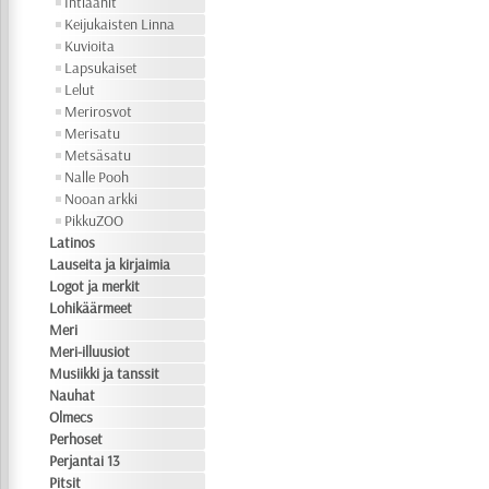
Intiaanit
Keijukaisten Linna
Kuvioita
Lapsukaiset
Lelut
Merirosvot
Merisatu
Metsäsatu
Nalle Pooh
Nooan arkki
PikkuZOO
Latinos
Lauseita ja kirjaimia
Logot ja merkit
Lohikäärmeet
Meri
Meri-illuusiot
Musiikki ja tanssit
Nauhat
Olmecs
Perhoset
Perjantai 13
Pitsit