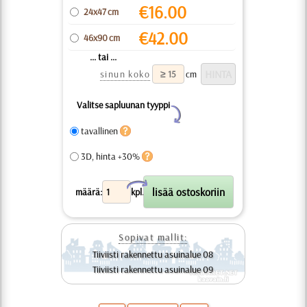
€
16.00
24x47 cm
€
42.00
46x90 cm
... tai ...
sinun koko
cm
Valitse sapluunan tyyppi
Y
tavallinen
3D, hinta +30%
X
määrä:
kpl.
Sopivat mallit:
Tiiviisti rakennettu asuinalue 08
Tiiviisti rakennettu asuinalue 09