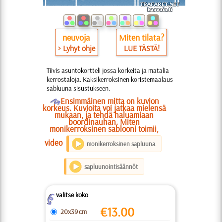
neuvoja
Miten tilata?
> Lyhyt ohje
LUE TÄSTÄ!
Tiivis asuntokortteli jossa korkeita ja matalia
kerrostaloja. Kaksikerroksinen koristemaalaus
sabluuna sisustukseen.
O
Ensimmäinen mitta on kuvion
korkeus. Kuvioita voi jatkaa mielensä
mukaan, ja tehdä haluamiaan
boordinauhan. Miten
monikerroksinen sablooni toimii,
video
monikerroksinen sapluuna
sapluunointisäännöt
valitse koko
Z
€
13.00
20x39 cm