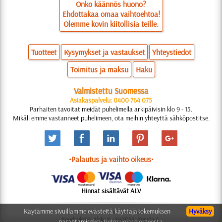
Onko käännös huono?
Ehdottakaa omaa vaihtoehtoa!
Olemme kovin kiitollisia teille.
Tuotteet
Kysymykset ja vastaukset
Yhteystiedot
Toimitus ja maksu
Haku
Valmistettu Suomessa
Asiakaspalvelu: 0400 764 075
Parhaiten tavoitat meidät puhelimella arkipäivisin klo 9 - 15.
Mikäli emme vastanneet puhelimeen, ota meihin yhteyttä sähköpostitse.
•Palautus ja vaihto oikeus•
Hinnat sisältävät ALV
Käytämme sivuillamme evästeitä käyttäjäkokemuksen
Hyväksy
© 2006-2025 Suunnittelu: Natali M.
Koodauksen: Aleks K.; Sisältöä: Konsta A.
parantamiseksi:
tietosuojaselosteesta.