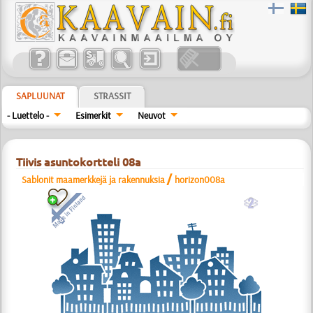
SAPLUUNAT
STRASSIT
- Luettelo -
Esimerkit
Neuvot
Tiivis asuntokortteli 08а
/
Sablonit maamerkkejä ja rakennuksia
horizon008a
b