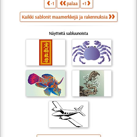
-1
palaa
+1
Kaikki sablonit maamerkkejä ja rakennuksia
Näytteitä sabluunoista