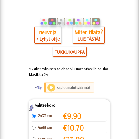
neuvoja
Miten tilata?
> Lyhyt ohje
LUE TÄSTÄ!
TUKKUKAUPPA
Yksikerroksinen taidesabluunat aiheelle nauha
klasikko 24
O
sapluunointisäännöt
valitse koko
Z
€
9.90
2x33 cm
€
10.70
4x65 cm