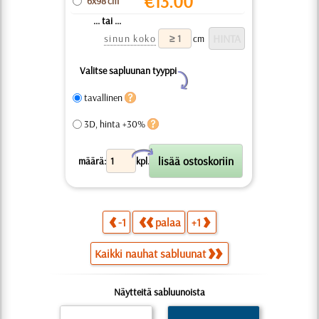
€
13.00
6x98 cm
... tai ...
sinun koko
cm
Valitse sapluunan tyyppi
Y
tavallinen
3D, hinta +30%
X
määrä:
kpl.
-1
palaa
+1
Kaikki nauhat sabluunat
Näytteitä sabluunoista