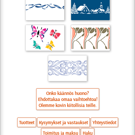
Onko käännös huono?
Ehdottakaa omaa vaihtoehtoa!
Olemme kovin kiitollisia teille.
Tuotteet
Kysymykset ja vastaukset
Yhteystiedot
Toimitus ja maksu
Haku