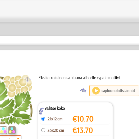
a
Yksikerroksinen sabluuna aiheelle rypäle motiivi
O
sapluunointisäännöt
valitse koko
Z
€
10.70
21x12 cm
€
13.70
35x20 cm