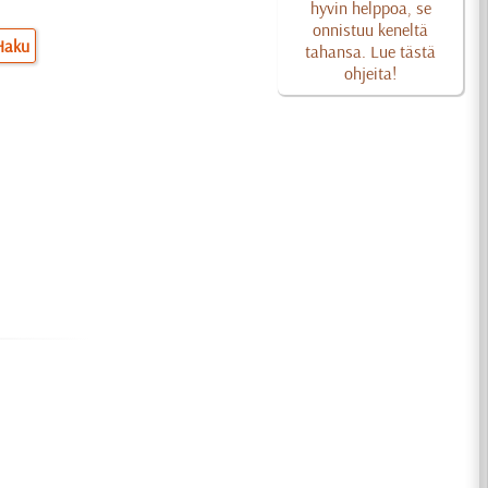
hyvin helppoa, se
onnistuu keneltä
Haku
tahansa. Lue tästä
ohjeita!