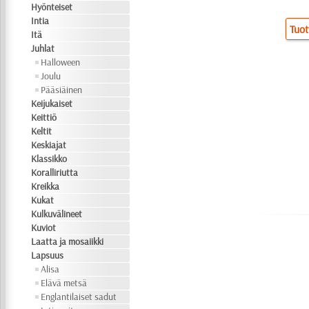
Hyönteiset
Intia
Tuot
Itä
Juhlat
Halloween
Joulu
Pääsiäinen
Keijukaiset
Keittiö
Keltit
Keskiajat
Klassikko
Koralliriutta
Kreikka
Kukat
Kulkuvälineet
Kuviot
Laatta ja mosaiikki
Lapsuus
Alisa
Elävä metsä
Englantilaiset sadut