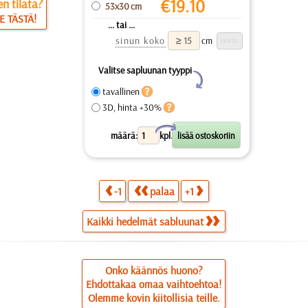
€
19.10
n tilata?
53x30 cm
E TÄSTÄ!
... tai ...
sinun koko
cm
Valitse sapluunan tyyppi
Y
tavallinen
3D, hinta +30%
X
määrä:
kpl.
-1
palaa
+1
Kaikki hedelmät sabluunat
Onko käännös huono?
Ehdottakaa omaa vaihtoehtoa!
Olemme kovin kiitollisia teille.