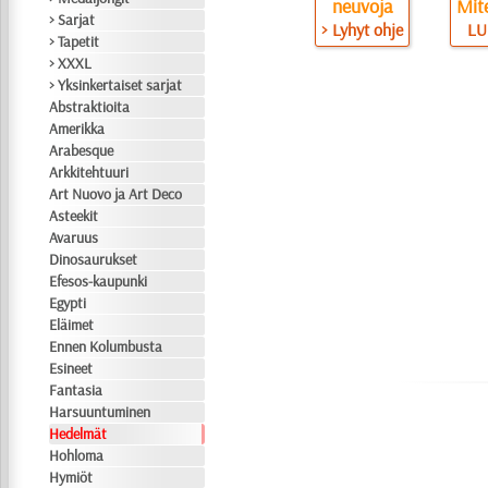
neuvoja
Mite
> Sarjat
> Lyhyt ohje
LU
> Tapetit
> XXXL
> Yksinkertaiset sarjat
Abstraktioita
Amerikka
Arabesque
Arkkitehtuuri
Art Nuovo ja Art Deco
Asteekit
Avaruus
Dinosaurukset
Efesos-kaupunki
Egypti
Eläimet
Ennen Kolumbusta
Esineet
Fantasia
Harsuuntuminen
Hedelmät
Hohloma
Hymiöt