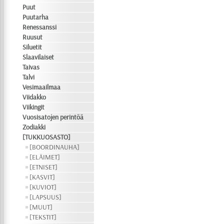
Puut
Puutarha
Renessanssi
Ruusut
Siluetit
Slaavilaiset
Taivas
Talvi
Vesimaailmaa
Viidakko
Viikingit
Vuosisatojen perintöä
Zodiakki
[TUKKUOSASTO]
[BOORDINAUHA]
[ELÄIMET]
[ETNISET]
[KASVIT]
[KUVIOT]
[LAPSUUS]
[MUUT]
[TEKSTIT]