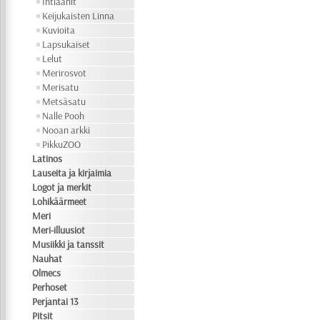
Intiaanit
Keijukaisten Linna
Kuvioita
Lapsukaiset
Lelut
Merirosvot
Merisatu
Metsäsatu
Nalle Pooh
Nooan arkki
PikkuZOO
Latinos
Lauseita ja kirjaimia
Logot ja merkit
Lohikäärmeet
Meri
Meri-illuusiot
Musiikki ja tanssit
Nauhat
Olmecs
Perhoset
Perjantai 13
Pitsit