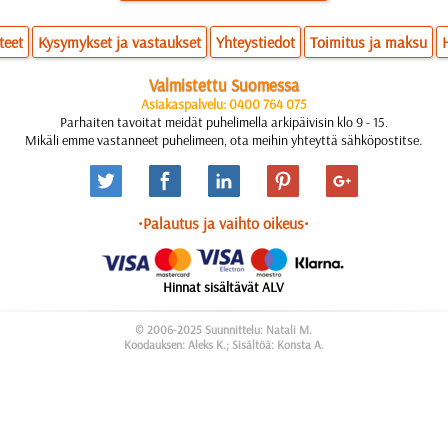
teet
Kysymykset ja vastaukset
Yhteystiedot
Toimitus ja maksu
Valmistettu Suomessa
Asiakaspalvelu: 0400 764 075
Parhaiten tavoitat meidät puhelimella arkipäivisin klo 9 - 15.
Mikäli emme vastanneet puhelimeen, ota meihin yhteyttä sähköpostitse.
•Palautus ja vaihto oikeus•
Hinnat sisältävät ALV
© 2006-2025 Suunnittelu: Natali M.
Koodauksen: Aleks K.; Sisältöä: Konsta A.