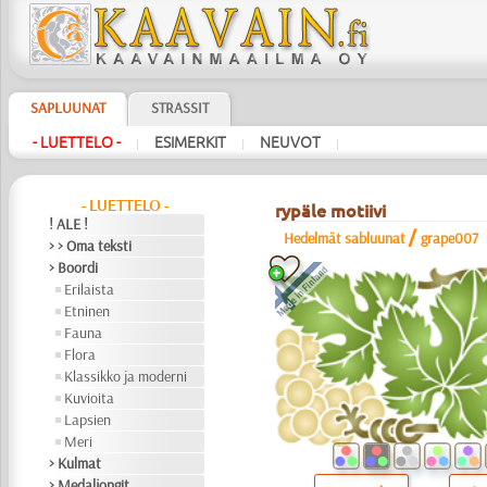
SAPLUUNAT
STRASSIT
- LUETTELO -
ESIMERKIT
NEUVOT
|
|
|
- LUETTELO -
rypäle motiivi
! ALE !
/
Hedelmät sabluunat
grape007
> > Oma teksti
> Boordi
Erilaista
Etninen
Fauna
Flora
Klassikko ja moderni
Kuvioita
Lapsien
Meri
> Kulmat
> Medaljongit