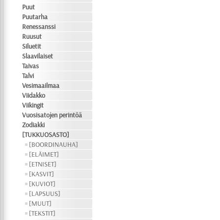
Puut
Puutarha
Renessanssi
Ruusut
Siluetit
Slaavilaiset
Taivas
Talvi
Vesimaailmaa
Viidakko
Viikingit
Vuosisatojen perintöä
Zodiakki
[TUKKUOSASTO]
[BOORDINAUHA]
[ELÄIMET]
[ETNISET]
[KASVIT]
[KUVIOT]
[LAPSUUS]
[MUUT]
[TEKSTIT]