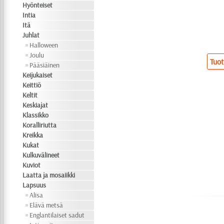
Hyönteiset
Intia
Itä
Juhlat
Halloween
Joulu
Tuot
Pääsiäinen
Keijukaiset
Keittiö
Keltit
Keskiajat
Klassikko
Koralliriutta
Kreikka
Kukat
Kulkuvälineet
Kuviot
Laatta ja mosaiikki
Lapsuus
Alisa
Elävä metsä
Englantilaiset sadut