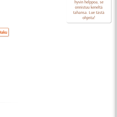
hyvin helppoa, se
onnistuu keneltä
tahansa. Lue tästä
ohjeita!
Haku