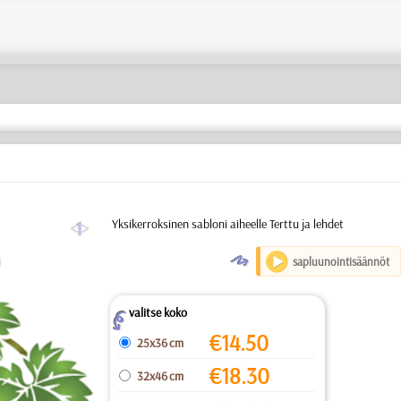
a
Yksikerroksinen sabloni aiheelle Terttu ja lehdet
O
sapluunointisäännöt
valitse koko
Z
€
14.50
25x36 cm
€
18.30
32x46 cm