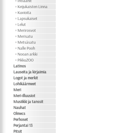
Intiaanit
Keijukaisten Linna
Kuvioita
Lapsukaiset
Lelut
Merirosvot
Merisatu
Metsäsatu
Nalle Pooh
Nooan arkki
PikkuZOO
Latinos
Lauseita ja kirjaimia
Logot ja merkit
Lohikäärmeet
Meri
Meri-illuusiot
Musiikki ja tanssit
Nauhat
Olmecs
Perhoset
Perjantai 13
Pitsit