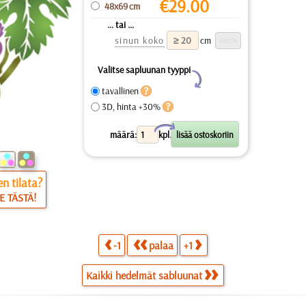
€
29.00
48x69 cm
... tai ...
sinun koko
cm
Valitse sapluunan tyyppi
Y
tavallinen
3D, hinta +30%
X
määrä:
kpl.
n tilata?
E TÄSTÄ!
-1
palaa
+1
Kaikki hedelmät sabluunat