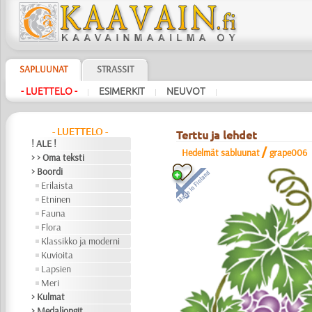
SAPLUUNAT
STRASSIT
- LUETTELO -
ESIMERKIT
NEUVOT
|
|
|
- LUETTELO -
Terttu ja lehdet
! ALE !
/
Hedelmät sabluunat
grape006
> > Oma teksti
> Boordi
Erilaista
Etninen
Fauna
Flora
Klassikko ja moderni
Kuvioita
Lapsien
Meri
> Kulmat
> Medaljongit