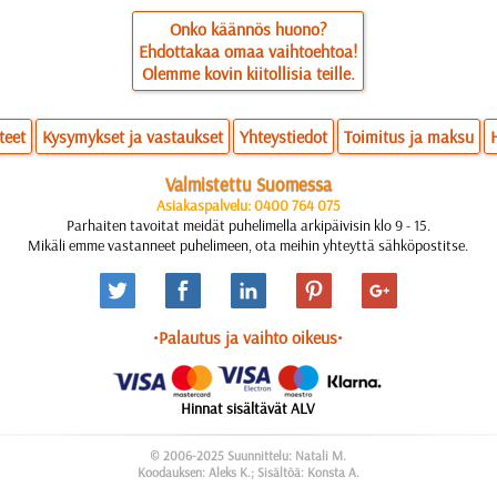
Onko käännös huono?
Ehdottakaa omaa vaihtoehtoa!
Olemme kovin kiitollisia teille.
teet
Kysymykset ja vastaukset
Yhteystiedot
Toimitus ja maksu
Valmistettu Suomessa
Asiakaspalvelu: 0400 764 075
Parhaiten tavoitat meidät puhelimella arkipäivisin klo 9 - 15.
Mikäli emme vastanneet puhelimeen, ota meihin yhteyttä sähköpostitse.
•Palautus ja vaihto oikeus•
Hinnat sisältävät ALV
© 2006-2025 Suunnittelu: Natali M.
Koodauksen: Aleks K.; Sisältöä: Konsta A.