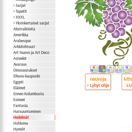
> Sarjat
> Tapetit
> XXXL
> Yksinkertaiset sarjat
Abstraktioita
Amerikka
Arabesque
Arkkitehtuuri
Art Nuovo ja Art Deco
Asteekit
Avaruus
Dinosaurukset
Efesos-kaupunki
neuvoja
Mite
Egypti
> Lyhyt ohje
LU
Eläimet
Ennen Kolumbusta
Esineet
Fantasia
Harsuuntuminen
Hedelmät
Hohloma
Hymiöt