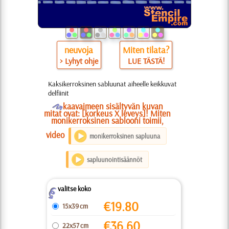
neuvoja
Miten tilata?
> Lyhyt ohje
LUE TÄSTÄ!
Kaksikerroksinen sabluunat aiheelle keikkuvat
delfiinit
O
kaavaimeen sisältyvän kuvan
mitat ovat: [korkeus X leveys]! Miten
monikerroksinen sablooni toimii,
video
monikerroksinen sapluuna
sapluunointisäännöt
valitse koko
Z
€
19.80
15x39 cm
€
36.60
22x57 cm