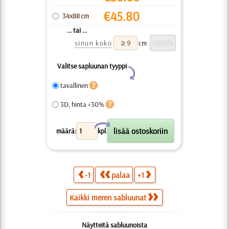
€
45.80
34x88 cm
... tai ...
sinun koko
cm
Valitse sapluunan tyyppi
Y
tavallinen
3D, hinta +30%
X
määrä:
kpl.
-1
palaa
+1
Kaikki meren sabluunat
Näytteitä sabluunoista