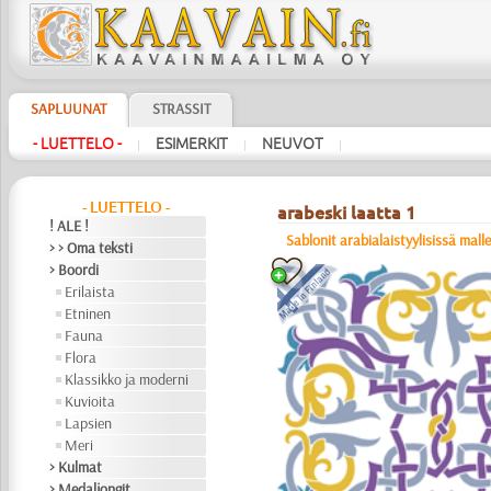
SAPLUUNAT
STRASSIT
- LUETTELO -
ESIMERKIT
NEUVOT
|
|
|
- LUETTELO -
arabeski laatta 1
! ALE !
Sablonit arabialaistyylisissä mall
> > Oma teksti
> Boordi
Erilaista
Etninen
Fauna
Flora
Klassikko ja moderni
Kuvioita
Lapsien
Meri
> Kulmat
> Medaljongit