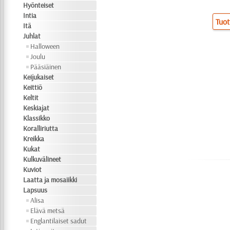
Hyönteiset
Intia
Tuot
Itä
Juhlat
Halloween
Joulu
Pääsiäinen
Keijukaiset
Keittiö
Keltit
Keskiajat
Klassikko
Koralliriutta
Kreikka
Kukat
Kulkuvälineet
Kuviot
Laatta ja mosaiikki
Lapsuus
Alisa
Elävä metsä
Englantilaiset sadut