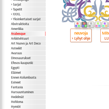
> Sarjat
> Tapetit
> XXXL
> Yksinkertaiset sarjat
Abstraktioita
Amerikka
neuvoja
Mite
Arabesque
> Lyhyt ohje
LU
Arkkitehtuuri
Art Nuovo ja Art Deco
Asteekit
Avaruus
Dinosaurukset
Efesos-kaupunki
Egypti
Eläimet
Ennen Kolumbusta
Esineet
Fantasia
Harsuuntuminen
Hedelmät
Hohloma
Hymiöt