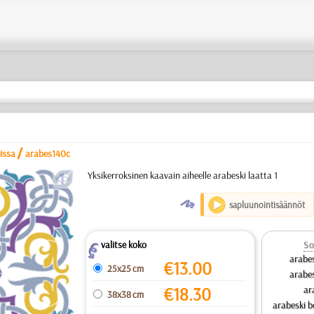
/
eissa
arabes140c
a
Yksikerroksinen kaavain aiheelle arabeski laatta 1
O
sapluunointisäännöt
valitse koko
So
Z
arabe
€
13.00
25x25 cm
arabe
€
18.30
ar
38x38 cm
arabeski b