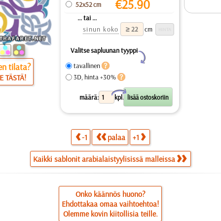
€
25.90
52x52 cm
... tai ...
sinun koko
cm
Valitse sapluunan tyyppi
Y
n tilata?
tavallinen
E TÄSTÄ!
3D, hinta +30%
X
määrä:
kpl.
-1
palaa
+1
Kaikki sablonit arabialaistyylisissä malleissa
Onko käännös huono?
Ehdottakaa omaa vaihtoehtoa!
Olemme kovin kiitollisia teille.