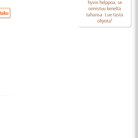
hyvin helppoa, se
onnistuu keneltä
Haku
tahansa. Lue tästä
ohjeita!