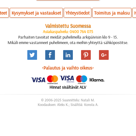
teet
Kysymykset ja vastaukset
Yhteystiedot
Toimitus ja maksu
Valmistettu Suomessa
Asiakaspalvelu: 0400 764 075
Parhaiten tavoitat meidät puhelimella arkipäivisin klo 9 - 15.
Mikäli emme vastanneet puhelimeen, ota meihin yhteyttä sähköpostitse.
•Palautus ja vaihto oikeus•
Hinnat sisältävät ALV
© 2006-2025 Suunnittelu: Natali M.
Koodauksen: Aleks K.; Sisältöä: Konsta A.