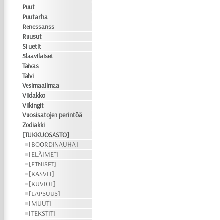
Puut
Puutarha
Renessanssi
Ruusut
Siluetit
Slaavilaiset
Taivas
Talvi
Vesimaailmaa
Viidakko
Viikingit
Vuosisatojen perintöä
Zodiakki
[TUKKUOSASTO]
[BOORDINAUHA]
[ELÄIMET]
[ETNISET]
[KASVIT]
[KUVIOT]
[LAPSUUS]
[MUUT]
[TEKSTIT]