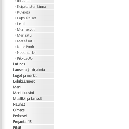
Intiaanit
Keijukaisten Linna
Kuvioita
Lapsukaiset
Lelut
Merirosvot
Merisatu
Metsäsatu
Nalle Pooh
Nooan arkki
PikkuZOO
Latinos
Lauseita ja kirjaimia
Logot ja merkit
Lohikäärmeet
Meri
Meri-illuusiot
Musiikki ja tanssit
Nauhat
Olmecs
Perhoset
Perjantai 13
Pitsit