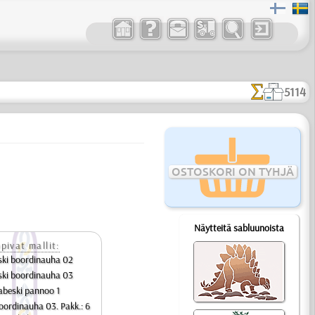
5114
OSTOSKORI ON TYHJÄ
Näytteitä sabluunoista
pivat mallit:
ski boordinauha 02
ski boordinauha 03
abeski pannoo 1
oordinauha 03. Pakk.: 6