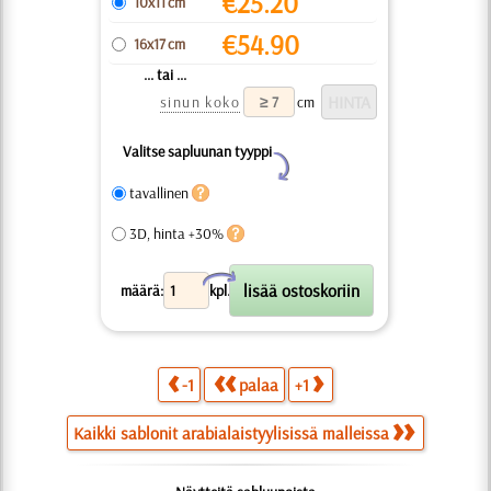
€
25.20
10x11 cm
€
54.90
16x17 cm
... tai ...
sinun koko
cm
Valitse sapluunan tyyppi
Y
tavallinen
3D, hinta +30%
X
määrä:
kpl.
-1
palaa
+1
Kaikki sablonit arabialaistyylisissä malleissa