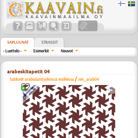
SAPLUUNAT
STRASSIT
- Luettelo -
Esimerkit
Neuvot
arabeskitapetit 04
/
Sablonit arabialaistyylisissä malleissa
nm_arab04
a