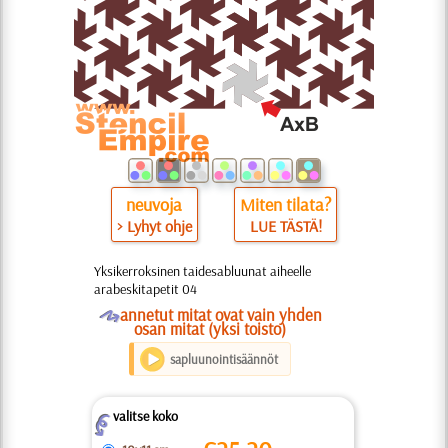
neuvoja
Miten tilata?
> Lyhyt ohje
LUE TÄSTÄ!
Yksikerroksinen taidesabluunat aiheelle
arabeskitapetit 04
O
annetut mitat ovat vain yhden
osan mitat (yksi toisto)
sapluunointisäännöt
valitse koko
Z