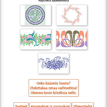
Näytteitä sabluunoista
Onko käännös huono?
Ehdottakaa omaa vaihtoehtoa!
Olemme kovin kiitollisia teille.
Tuotteet
Kysymykset ja vastaukset
Yhteystiedot