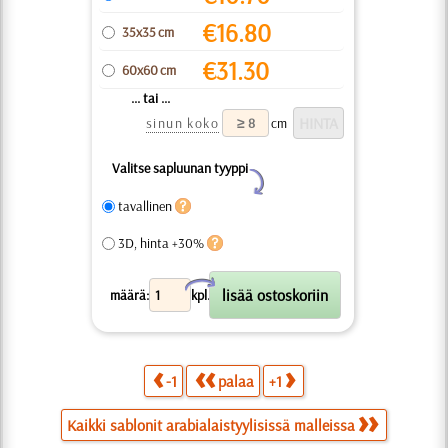
€
16.80
35x35 cm
€
31.30
60x60 cm
... tai ...
sinun koko
cm
Valitse sapluunan tyyppi
Y
tavallinen
3D, hinta +30%
X
määrä:
kpl.
-1
palaa
+1
Kaikki sablonit arabialaistyylisissä malleissa