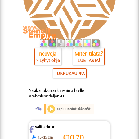
neuvoja
Miten tilata?
> Lyhyt ohje
LUE TÄSTÄ!
TUKKUKAUPPA
Yksikerroksinen kaavain aiheelle
arabeskimedaljonki 05
O
sapluunointisäännöt
valitse koko
Z
€
10.70
15x15 cm