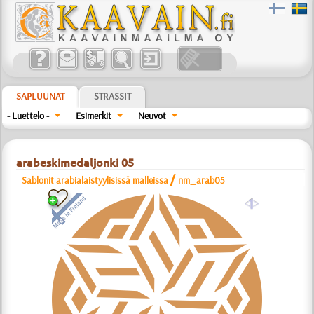
SAPLUUNAT
STRASSIT
- Luettelo -
Esimerkit
Neuvot
arabeskimedaljonki 05
/
Sablonit arabialaistyylisissä malleissa
nm_arab05
a