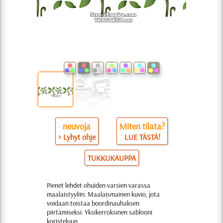
neuvoja
Miten tilata?
> Lyhyt ohje
LUE TÄSTÄ!
TUKKUKAUPPA
Pienet lehdet ohuiden varsien varassa
maalaistyyliin. Maalaismainen kuvio, jota
voidaan toistaa boordinauhaksen
piirtämiseksi. Yksikerroksinen sablooni
koristeluun.