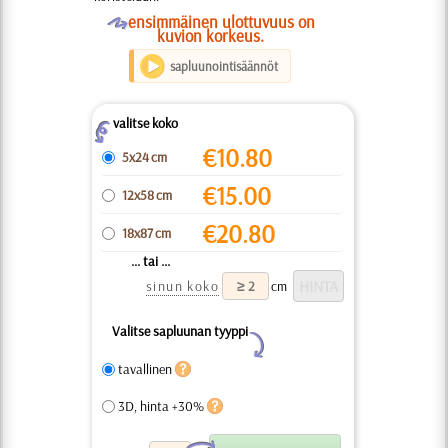
O
ensimmäinen ulottuvuus on
kuvion korkeus.
sapluunointisäännöt
valitse koko
Z
€
10.80
5x24 cm
€
15.00
12x58 cm
€
20.80
18x87 cm
... tai ...
sinun koko
cm
Valitse sapluunan tyyppi
Y
tavallinen
3D, hinta +30%