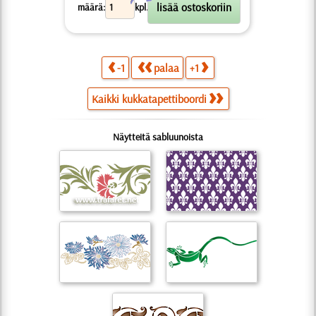
X
määrä:
kpl.
-1
palaa
+1
Kaikki kukkatapettiboordi
Näytteitä sabluunoista