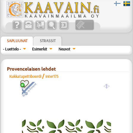
SAPLUUNAT
STRASSIT
- Luettelo -
Esimerkit
Neuvot
Provencelaisen lehdet
/
Kukkatapettiboordi
inter175
a