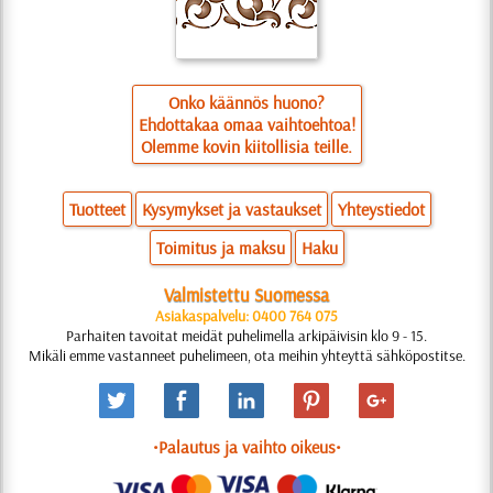
Onko käännös huono?
Ehdottakaa omaa vaihtoehtoa!
Olemme kovin kiitollisia teille.
Tuotteet
Kysymykset ja vastaukset
Yhteystiedot
Toimitus ja maksu
Haku
Valmistettu Suomessa
Asiakaspalvelu: 0400 764 075
Parhaiten tavoitat meidät puhelimella arkipäivisin klo 9 - 15.
Mikäli emme vastanneet puhelimeen, ota meihin yhteyttä sähköpostitse.
•Palautus ja vaihto oikeus•