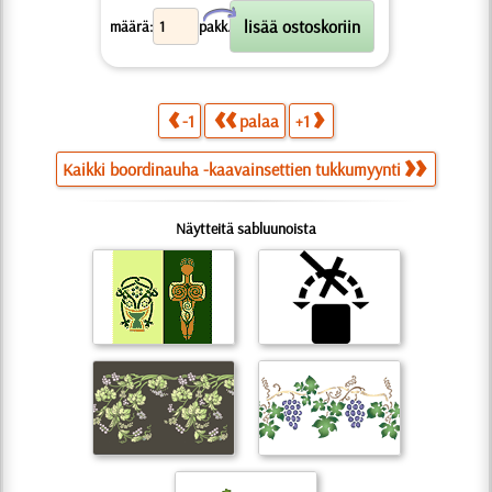
X
määrä:
pakk.
-1
palaa
+1
Kaikki boordinauha -kaavainsettien tukkumyynti
Näytteitä sabluunoista