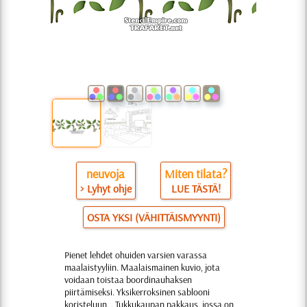
neuvoja
Miten tilata?
> Lyhyt ohje
LUE TÄSTÄ!
OSTA YKSI (VÄHITTÄISMYYNTI)
Pienet lehdet ohuiden varsien varassa
maalaistyyliin. Maalaismainen kuvio, jota
voidaan toistaa boordinauhaksen
piirtämiseksi. Yksikerroksinen sablooni
koristeluun. . Tukkukaupan pakkaus, jossa on