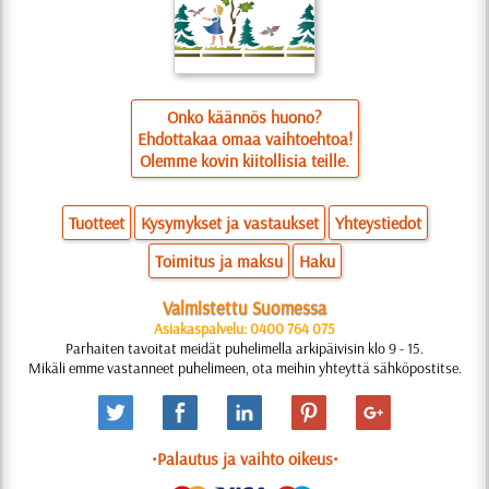
Onko käännös huono?
Ehdottakaa omaa vaihtoehtoa!
Olemme kovin kiitollisia teille.
Tuotteet
Kysymykset ja vastaukset
Yhteystiedot
Toimitus ja maksu
Haku
Valmistettu Suomessa
Asiakaspalvelu: 0400 764 075
Parhaiten tavoitat meidät puhelimella arkipäivisin klo 9 - 15.
Mikäli emme vastanneet puhelimeen, ota meihin yhteyttä sähköpostitse.
•Palautus ja vaihto oikeus•