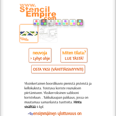
neuvoja
Miten tilata?
> Lyhyt ohje
LUE TÄSTÄ!
OSTA YKSI (VÄHITTÄISMYYNTI)
Yksinkertainen boordikuvio pienistä pisteistä ja
kellokukista. Toistuva koriste reunuksen
piirtämiseen. Yksikerroksinen sablooni
koristeluun. . Tukkukaupan pakkaus, jossa on
muutamaa samanlaista tuotteita.
Hinta
sisältää
4 kpl.
O
ensimmäinen ulottuvuus on