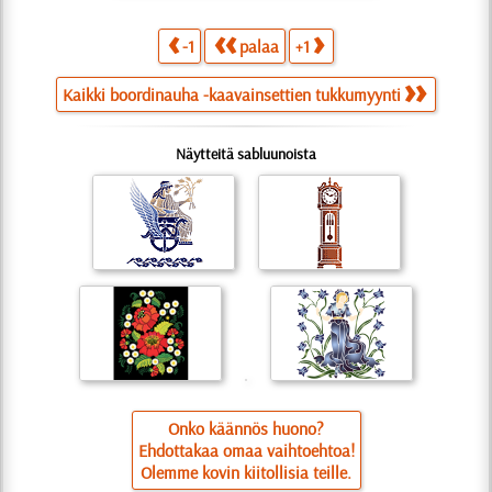
-1
palaa
+1
Kaikki boordinauha -kaavainsettien tukkumyynti
Näytteitä sabluunoista
Onko käännös huono?
Ehdottakaa omaa vaihtoehtoa!
Olemme kovin kiitollisia teille.