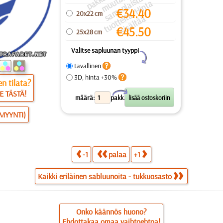
a
a
a
a
u
ai
a
€
34.40
20x22 cm
s
ei
ä
€
45.50
25x28 cm
Valitse sapluunan tyyppi
Y
tavallinen
3D, hinta +30%
n tilata?
E TÄSTÄ!
X
määrä:
pakk.
SMYYNTI)
-1
palaa
+1
Kaikki eriläinen sabluunoita - tukkuosasto
Onko käännös huono?
Ehdottakaa omaa vaihtoehtoa!