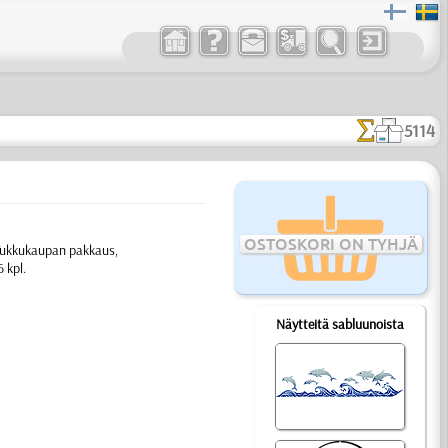
5114
OSTOSKORI ON TYHJÄ
 Tukkukaupan pakkaus,
 kpl.
Näytteitä sabluunoista