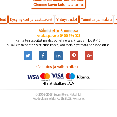
Olemme kovin kiitollisia teille.
teet
Kysymykset ja vastaukset
Yhteystiedot
Toimitus ja maksu
Valmistettu Suomessa
Asiakaspalvelu: 0400 764 075
Parhaiten tavoitat meidät puhelimella arkipäivisin klo 9 - 15.
Mikäli emme vastanneet puhelimeen, ota meihin yhteyttä sähköpostitse.
•Palautus ja vaihto oikeus•
Hinnat sisältävät ALV
© 2006-2025 Suunnittelu: Natali M.
Koodauksen: Aleks K.; Sisältöä: Konsta A.