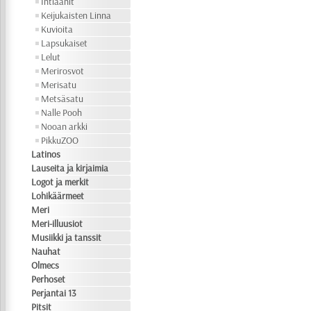
Intiaanit
Keijukaisten Linna
Kuvioita
Lapsukaiset
Lelut
Merirosvot
Merisatu
Metsäsatu
Nalle Pooh
Nooan arkki
PikkuZOO
Latinos
Lauseita ja kirjaimia
Logot ja merkit
Lohikäärmeet
Meri
Meri-illuusiot
Musiikki ja tanssit
Nauhat
Olmecs
Perhoset
Perjantai 13
Pitsit