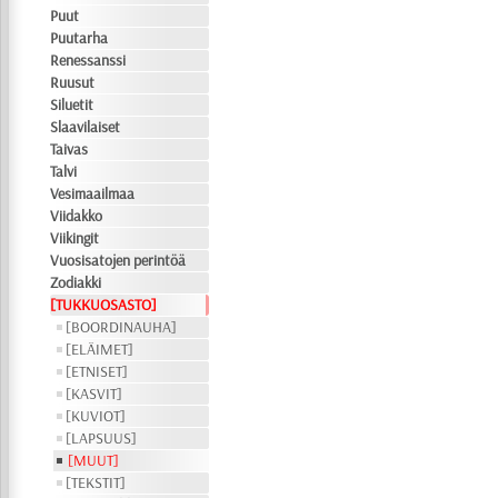
Puut
Puutarha
Renessanssi
Ruusut
Siluetit
Slaavilaiset
Taivas
Talvi
Vesimaailmaa
Viidakko
Viikingit
Vuosisatojen perintöä
Zodiakki
[TUKKUOSASTO]
[BOORDINAUHA]
[ELÄIMET]
[ETNISET]
[KASVIT]
[KUVIOT]
[LAPSUUS]
[MUUT]
[TEKSTIT]