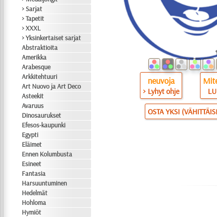
> Sarjat
> Tapetit
> XXXL
> Yksinkertaiset sarjat
Abstraktioita
Amerikka
Arabesque
Arkkitehtuuri
neuvoja
Mite
Art Nuovo ja Art Deco
> Lyhyt ohje
LU
Asteekit
Avaruus
OSTA YKSI (VÄHITTÄI
Dinosaurukset
Efesos-kaupunki
Egypti
Eläimet
Ennen Kolumbusta
Esineet
Fantasia
Harsuuntuminen
Hedelmät
Hohloma
Hymiöt