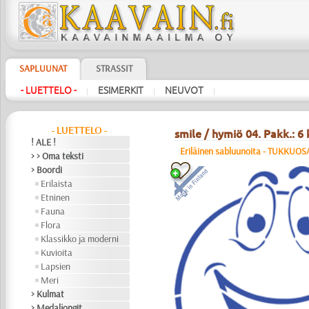
SAPLUUNAT
STRASSIT
- LUETTELO -
ESIMERKIT
NEUVOT
|
|
|
- LUETTELO -
smile / hymiö 04. Pakk.: 6 
! ALE !
Eriläinen sabluunoita - TUKKUO
> > Oma teksti
> Boordi
Erilaista
Etninen
Fauna
Flora
Klassikko ja moderni
Kuvioita
Lapsien
Meri
> Kulmat
> Medaljongit