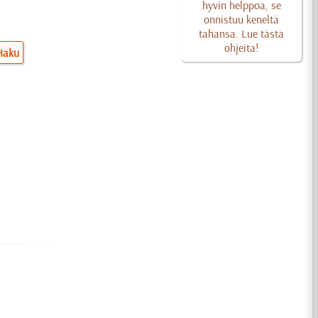
hyvin helppoa, se
onnistuu keneltä
tahansa. Lue tästä
ohjeita!
Haku