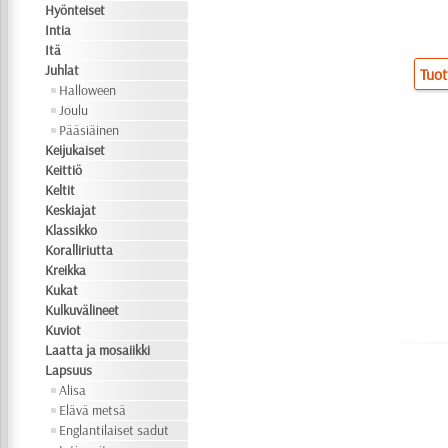
Hyönteiset
Intia
Itä
Juhlat
Tuot
Halloween
Joulu
Pääsiäinen
Keijukaiset
Keittiö
Keltit
Keskiajat
Klassikko
Koralliriutta
Kreikka
Kukat
Kulkuvälineet
Kuviot
Laatta ja mosaiikki
Lapsuus
Alisa
Elävä metsä
Englantilaiset sadut