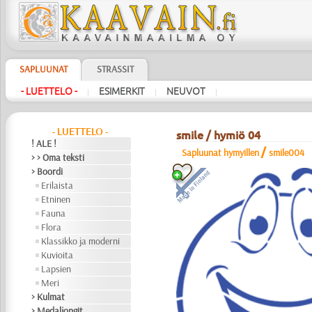
SAPLUUNAT
STRASSIT
- LUETTELO -
ESIMERKIT
NEUVOT
|
|
|
- LUETTELO -
smile / hymiö 04
! ALE !
/
Sapluunat hymyillen
smile004
> > Oma teksti
> Boordi
Erilaista
Etninen
Fauna
Flora
Klassikko ja moderni
Kuvioita
Lapsien
Meri
> Kulmat
> Medaljongit