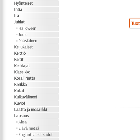
Hyönteiset
Intia
Itä
Juhlat
Tuot
Halloween
Joulu
Pääsiäinen
Keijukaiset
Keittiö
Keltit
Keskiajat
Klassikko
Koralliriutta
Kreikka
Kukat
Kulkuvälineet
Kuviot
Laatta ja mosaiikki
Lapsuus
Alisa
Elävä metsä
Englantilaiset sadut