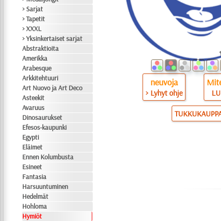
> Sarjat
> Tapetit
> XXXL
> Yksinkertaiset sarjat
Abstraktioita
Amerikka
Arabesque
Arkkitehtuuri
neuvoja
Mite
Art Nuovo ja Art Deco
> Lyhyt ohje
LU
Asteekit
Avaruus
TUKKUKAUPP
Dinosaurukset
Efesos-kaupunki
Egypti
Eläimet
Ennen Kolumbusta
Esineet
Fantasia
Harsuuntuminen
Hedelmät
Hohloma
Hymiöt