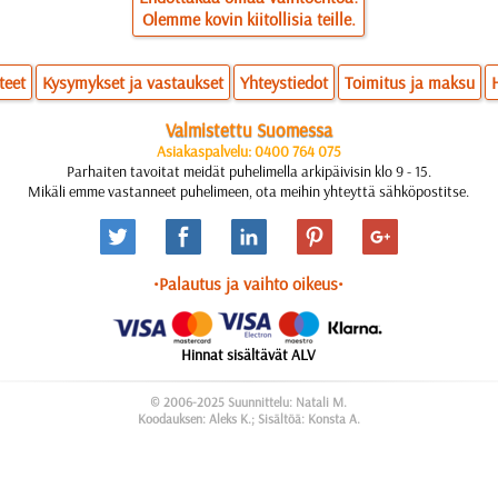
Olemme kovin kiitollisia teille.
teet
Kysymykset ja vastaukset
Yhteystiedot
Toimitus ja maksu
Valmistettu Suomessa
Asiakaspalvelu: 0400 764 075
Parhaiten tavoitat meidät puhelimella arkipäivisin klo 9 - 15.
Mikäli emme vastanneet puhelimeen, ota meihin yhteyttä sähköpostitse.
•Palautus ja vaihto oikeus•
Hinnat sisältävät ALV
© 2006-2025 Suunnittelu: Natali M.
Koodauksen: Aleks K.; Sisältöä: Konsta A.