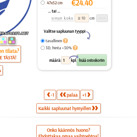
€
24.40
47x52 cm
... tai ...
sinun koko
cm
Valitse sapluunan tyyppi
Y
tavallinen
3D, hinta +30%
n tilata?
E TÄSTÄ!
X
määrä:
kpl.
A
-1
palaa
+1
Kaikki sapluunat hymyillen
Onko käännös huono?
Ehdottakaa omaa vaihtoehtoa!