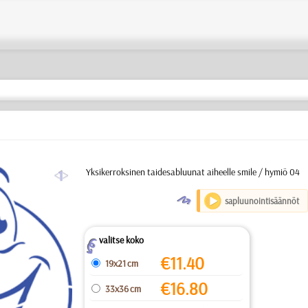
a
Yksikerroksinen taidesabluunat aiheelle smile / hymiö 04
O
sapluunointisäännöt
valitse koko
Z
€
11.40
19x21 cm
€
16.80
33x36 cm