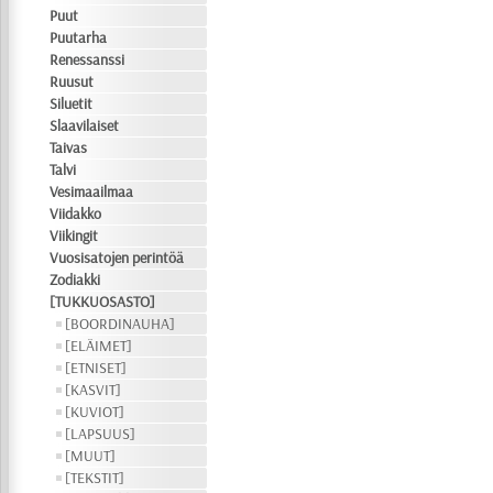
Puut
Puutarha
Renessanssi
Ruusut
Siluetit
Slaavilaiset
Taivas
Talvi
Vesimaailmaa
Viidakko
Viikingit
Vuosisatojen perintöä
Zodiakki
[TUKKUOSASTO]
[BOORDINAUHA]
[ELÄIMET]
[ETNISET]
[KASVIT]
[KUVIOT]
[LAPSUUS]
[MUUT]
[TEKSTIT]