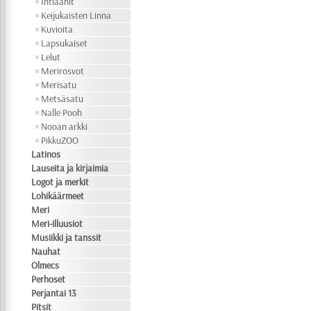
Intiaanit
Keijukaisten Linna
Kuvioita
Lapsukaiset
Lelut
Merirosvot
Merisatu
Metsäsatu
Nalle Pooh
Nooan arkki
PikkuZOO
Latinos
Lauseita ja kirjaimia
Logot ja merkit
Lohikäärmeet
Meri
Meri-illuusiot
Musiikki ja tanssit
Nauhat
Olmecs
Perhoset
Perjantai 13
Pitsit