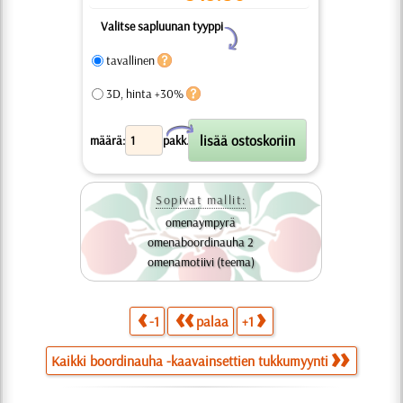
Valitse sapluunan tyyppi
Y
tavallinen
3D, hinta +30%
X
määrä:
pakk.
Sopivat mallit:
omenaympyrä
omenaboordinauha 2
omenamotiivi (teema)
-1
palaa
+1
Kaikki boordinauha -kaavainsettien tukkumyynti