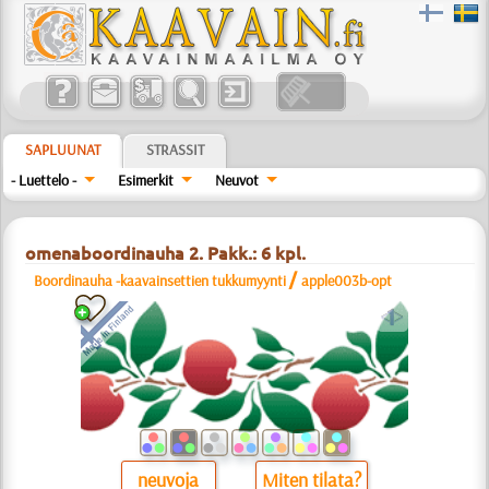
SAPLUUNAT
STRASSIT
- Luettelo -
Esimerkit
Neuvot
omenaboordinauha 2. Pakk.: 6 kpl.
/
Boordinauha -kaavainsettien tukkumyynti
apple003b-opt
a
neuvoja
Miten tilata?