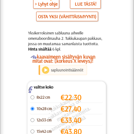
> Lyhyt ohje
LUE TÄSTÄ!
OSTA YKSI (VÄHITTÄISMYYNTI)
Yksikerroksinen sabluuna aiheelle
omenaboordinauha 2. Tukkukaupan pakkaus,
jossa on muutamaa samanlaista tuotteita.
Hinta sisältää
6 kpl.
O
kaavaimeen sisältyvän kuvan
mitat ovat: [korkeus X leveys]!
sapluunointisäännöt
valitse koko
Z
€
22.30
.
T
k
u
k
a
u
a
n
a
k
k
a
u
o
s
s
a
o
m
u
t
a
m
a
s
a
m
a
nl
ai
s
t
a
u
o
t
t
ei
t
Hi
n
t
a
si
s
äl
t
ä
8x22 cm
p
n
€
27.40
k
a.
u
s, j
a
10x28 cm
p
u
t
ä
€
33.40
12x33 cm
€
43.80
15x42 cm