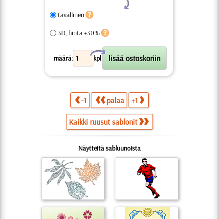
Y
tavallinen
3D, hinta +30%
X
määrä:
kpl.
-1
palaa
+1
Kaikki ruusut sablonit
Näytteitä sabluunoista