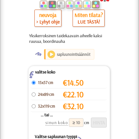
neuvoja
Miten tilata?
> Lyhyt ohje
LUE TÄSTÄ!
Yksikerroksinen taidekaavain aiheelle kaksi
ruusua, boordinauha
O
sapluunointisäännöt
valitse koko
Z
€
14.50
15x57 cm
€
22.10
24x89 cm
€
32.10
32x119 cm
... tai ...
sinun koko
cm
Valitse sapluunan tyyppi