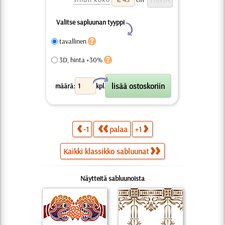
Valitse sapluunan tyyppi
Y
tavallinen
3D, hinta +30%
X
määrä:
kpl.
-1
palaa
+1
Kaikki klassikko sabluunat
Näytteitä sabluunoista