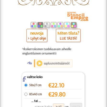
neuvoja
Miten tilata?
> Lyhyt ohje
LUE TÄSTÄ!
Yksikerroksinen taidekaavain aiheelle
englantilainen ornamentti
O
sapluunointisäännöt
valitse koko
Z
€
22.10
58x27 cm
€
29.80
85x40 cm
... tai ...
sinun koko
cm