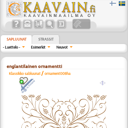
SAPLUUNAT
STRASSIT
- Luettelo -
Esimerkit
Neuvot
englantilainen ornamentti
/
Klassikko sabluunat
ornament008ha
a