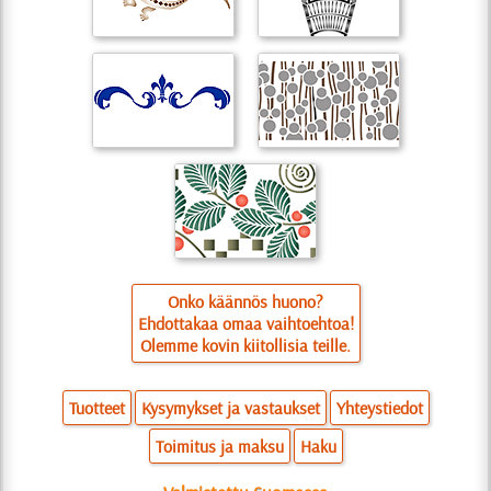
Onko käännös huono?
Ehdottakaa omaa vaihtoehtoa!
Olemme kovin kiitollisia teille.
Tuotteet
Kysymykset ja vastaukset
Yhteystiedot
Toimitus ja maksu
Haku