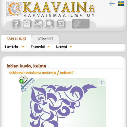
SAPLUUNAT
STRASSIT
- Luettelo -
Esimerkit
Neuvot
intian kuvio, kulma
/
Sabluunat intialaisia motiiveja
indian15
a