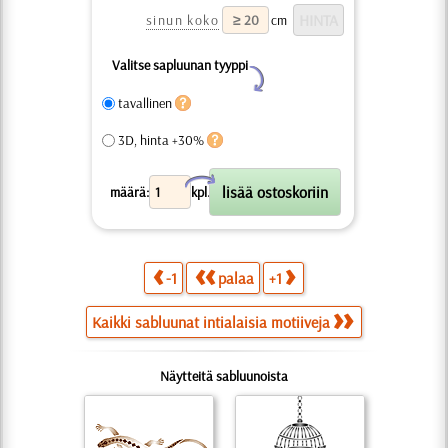
sinun koko
cm
Valitse sapluunan tyyppi
Y
tavallinen
3D, hinta +30%
X
määrä:
kpl.
-1
palaa
+1
Kaikki sabluunat intialaisia motiiveja
Näytteitä sabluunoista