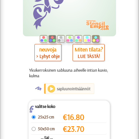
neuvoja
Miten tilata?
> Lyhyt ohje
LUE TÄSTÄ!
Yksikerroksinen sabluuna aiheelle intian kuvio,
kulma
O
sapluunointisäännöt
valitse koko
Z
€
16.80
25x25 cm
€
23.70
50x50 cm
... tai ...