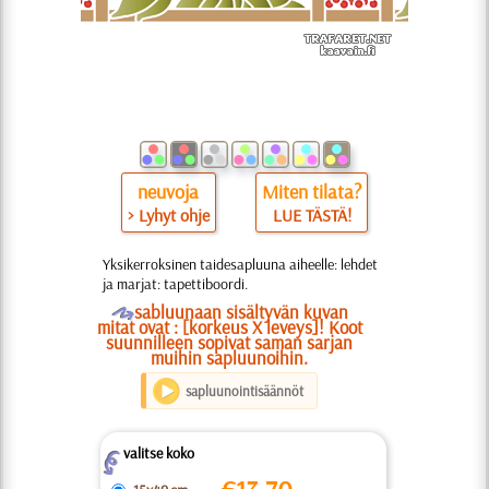
neuvoja
Miten tilata?
> Lyhyt ohje
LUE TÄSTÄ!
Yksikerroksinen taidesapluuna aiheelle: lehdet
ja marjat: tapettiboordi.
O
sabluunaan sisältyvän kuvan
mitat ovat : [korkeus X leveys]! Koot
suunnilleen sopivat saman sarjan
muihin sapluunoihin.
sapluunointisäännöt
valitse koko
Z