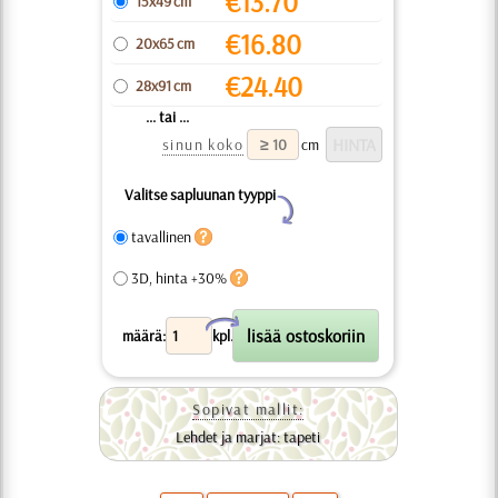
€
13.70
15x49 cm
€
16.80
20x65 cm
€
24.40
28x91 cm
... tai ...
sinun koko
cm
Valitse sapluunan tyyppi
Y
tavallinen
3D, hinta +30%
X
määrä:
kpl.
Sopivat mallit:
Lehdet ja marjat: tapeti