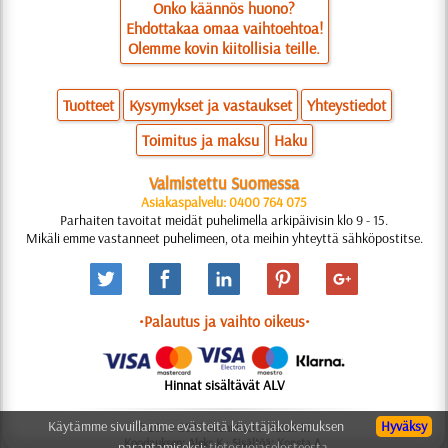
Onko käännös huono?
Ehdottakaa omaa vaihtoehtoa!
Olemme kovin kiitollisia teille.
Tuotteet
Kysymykset ja vastaukset
Yhteystiedot
Toimitus ja maksu
Haku
Valmistettu Suomessa
Asiakaspalvelu: 0400 764 075
Parhaiten tavoitat meidät puhelimella arkipäivisin klo 9 - 15.
Mikäli emme vastanneet puhelimeen, ota meihin yhteyttä sähköpostitse.
•Palautus ja vaihto oikeus•
Hinnat sisältävät ALV
Käytämme sivuillamme evästeitä käyttäjäkokemuksen
Hyväksy
© 2006-2025 Suunnittelu: Natali M.
Koodauksen: Aleks K.; Sisältöä: Konsta A.
parantamiseksi:
tietosuojaselosteesta.