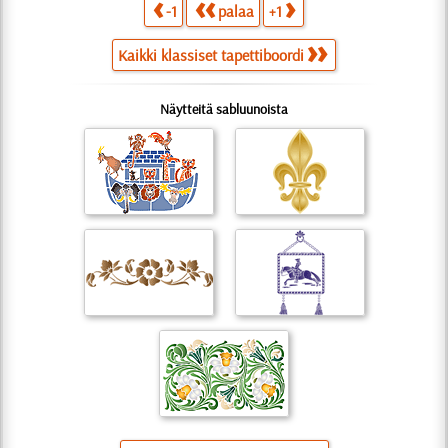
-1
palaa
+1
Kaikki klassiset tapettiboordi
Näytteitä sabluunoista