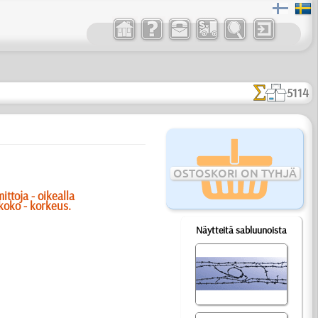
5114
OSTOSKORI ON TYHJÄ
ttoja - oikealla
koko - korkeus.
Näytteitä sabluunoista