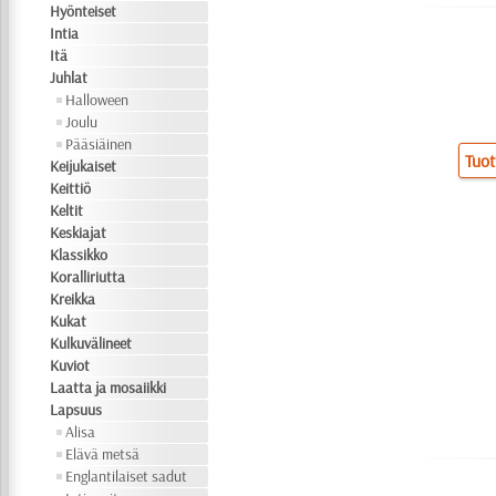
Hyönteiset
Intia
Itä
Juhlat
Halloween
Joulu
Pääsiäinen
Tuot
Keijukaiset
Keittiö
Keltit
Keskiajat
Klassikko
Koralliriutta
Kreikka
Kukat
Kulkuvälineet
Kuviot
Laatta ja mosaiikki
Lapsuus
Alisa
Elävä metsä
Englantilaiset sadut