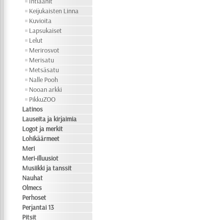
Intiaanit
Keijukaisten Linna
Kuvioita
Lapsukaiset
Lelut
Merirosvot
Merisatu
Metsäsatu
Nalle Pooh
Nooan arkki
PikkuZOO
Latinos
Lauseita ja kirjaimia
Logot ja merkit
Lohikäärmeet
Meri
Meri-illuusiot
Musiikki ja tanssit
Nauhat
Olmecs
Perhoset
Perjantai 13
Pitsit