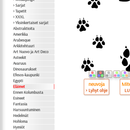
> Sarjat
> Tapetit
> XXXL
> Yksinkertaiset sarjat
Abstraktioita
Amerikka
Arabesque
Arkkitehtuuri
Art Nuovo ja Art Deco
Asteekit
Avaruus
Dinosaurukset
Efesos-kaupunki
Egypti
neuvoja
Mite
Eläimet
> Lyhyt ohje
LU
Ennen Kolumbusta
Esineet
Fantasia
Harsuuntuminen
Hedelmät
Hohloma
Hymiöt