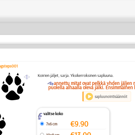
ogsteps001
a
Koirien jäljet, sarja. Yksikerroksinen sapluuna.
O
annettu mitat ovat pelkkä yhden jäljen mi
puolella alhaalla oleva jälki. Ensimmäinen 
sapluunointisäännöt
valitse koko
Z
€
9.90
7x6 cm
€
13.00
10x8 cm