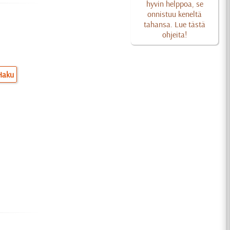
hyvin helppoa, se
onnistuu keneltä
tahansa. Lue tästä
ohjeita!
Haku