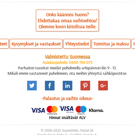
Onko käännös huono?
Ehdottakaa omaa vaihtoehtoa!
Olemme kovin kiitollisia teille.
teet
Kysymykset ja vastaukset
Yhteystiedot
Toimitus ja maksu
Valmistettu Suomessa
Asiakaspalvelu: 0400 764 075
Parhaiten tavoitat meidät puhelimella arkipäivisin klo 9 - 15.
Mikäli emme vastanneet puhelimeen, ota meihin yhteyttä sähköpostitse.
•Palautus ja vaihto oikeus•
Hinnat sisältävät ALV
© 2006-2025 Suunnittelu: Natali M.
Koodauksen: Aleks K.; Sisältöä: Konsta A.