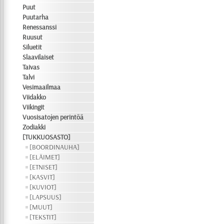
Puut
Puutarha
Renessanssi
Ruusut
Siluetit
Slaavilaiset
Taivas
Talvi
Vesimaailmaa
Viidakko
Viikingit
Vuosisatojen perintöä
Zodiakki
[TUKKUOSASTO]
[BOORDINAUHA]
[ELÄIMET]
[ETNISET]
[KASVIT]
[KUVIOT]
[LAPSUUS]
[MUUT]
[TEKSTIT]