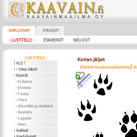
SAPLUUNAT
STRASSIT
- LUETTELO -
ESIMERKIT
NEUVOT
|
|
|
- LUETTELO -
Koiran jäljet
! ALE !
/
Eläinten maalaussapluunoita
d
> > Oma teksti
> Boordi
Erilaista
Etninen
Fauna
Flora
Klassikko ja moderni
Kuvioita
Lapsien
Meri
> Kulmat
> Medaljongit