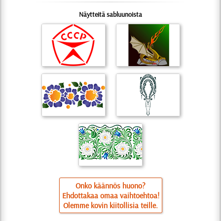
Näytteitä sabluunoista
Onko käännös huono?
Ehdottakaa omaa vaihtoehtoa!
Olemme kovin kiitollisia teille.