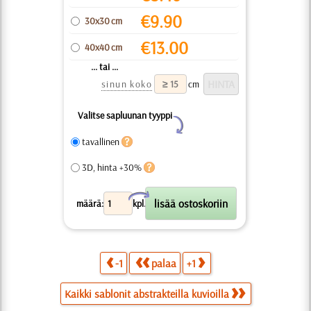
€
9.90
30x30 cm
€
13.00
40x40 cm
... tai ...
sinun koko
cm
Valitse sapluunan tyyppi
Y
tavallinen
3D, hinta +30%
X
määrä:
kpl.
-1
palaa
+1
Kaikki sablonit abstrakteilla kuvioilla