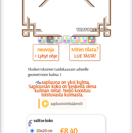
neuvoja
Miten tilata?
> Lyhyt ohje
LUE TÄSTÄ!
Yksikerroksinen taidekaavain aiheelle
geometrinen kulma 1
O
sapluuna on yksi kulma.
Sapluunan koko on keskellä oleva
kulman mitat. Neliö koostuu
toistuvasta kulmasta.
sapluunointisäännöt
valitse koko
Z
€
8.40
20x20 cm