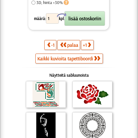
3D, hinta +30%
X
määrä:
kpl.
-1
palaa
+1
Kaikki kuvioita tapettiboordi
Näytteitä sabluunoista