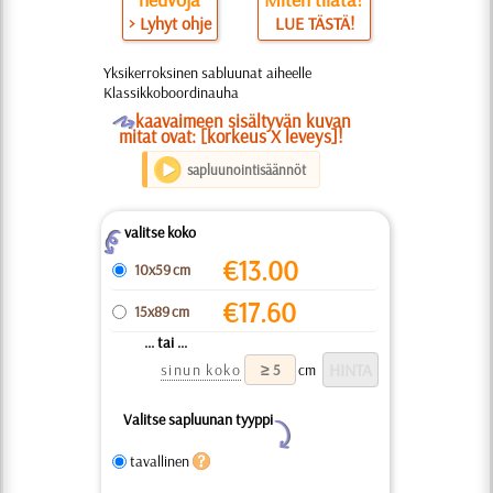
> Lyhyt ohje
LUE TÄSTÄ!
Yksikerroksinen sabluunat aiheelle
Klassikkoboordinauha
O
kaavaimeen sisältyvän kuvan
mitat ovat: [korkeus X leveys]!
sapluunointisäännöt
valitse koko
Z
€
13.00
10x59 cm
€
17.60
15x89 cm
... tai ...
sinun koko
cm
Valitse sapluunan tyyppi
Y
tavallinen