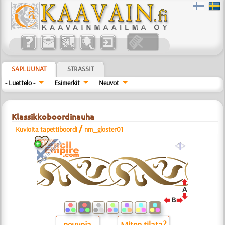
SAPLUUNAT
STRASSIT
- Luettelo -
Esimerkit
Neuvot
Klassikkoboordinauha
/
Kuvioita tapettiboordi
nm_gloster01
a
neuvoja
Miten tilata?