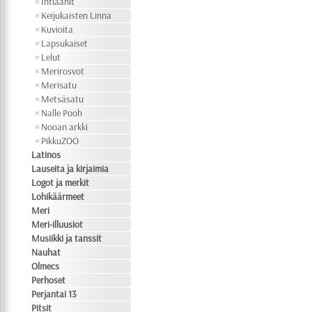
Intiaanit
Keijukaisten Linna
Kuvioita
Lapsukaiset
Lelut
Merirosvot
Merisatu
Metsäsatu
Nalle Pooh
Nooan arkki
PikkuZOO
Latinos
Lauseita ja kirjaimia
Logot ja merkit
Lohikäärmeet
Meri
Meri-illuusiot
Musiikki ja tanssit
Nauhat
Olmecs
Perhoset
Perjantai 13
Pitsit