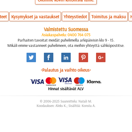
teet
Kysymykset ja vastaukset
Yhteystiedot
Toimitus ja maksu
Valmistettu Suomessa
Asiakaspalvelu: 0400 764 075
Parhaiten tavoitat meidät puhelimella arkipäivisin klo 9 - 15.
Mikäli emme vastanneet puhelimeen, ota meihin yhteyttä sähköpostitse.
•Palautus ja vaihto oikeus•
Hinnat sisältävät ALV
© 2006-2025 Suunnittelu: Natali M.
Koodauksen: Aleks K.; Sisältöä: Konsta A.