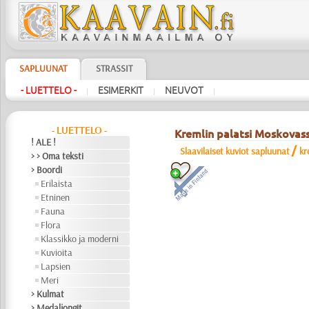
SAPLUUNAT
STRASSIT
- LUETTELO -
ESIMERKIT
NEUVOT
|
|
|
- LUETTELO -
Kremlin palatsi Moskovas
! ALE !
/
Slaavilaiset kuviot sapluunat
kr
> > Oma teksti
> Boordi
Erilaista
Etninen
Fauna
Flora
Klassikko ja moderni
Kuvioita
Lapsien
Meri
> Kulmat
> Medaljongit