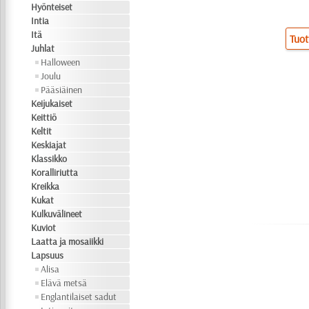
Hyönteiset
Intia
Itä
Tuot
Juhlat
Halloween
Joulu
Pääsiäinen
Keijukaiset
Keittiö
Keltit
Keskiajat
Klassikko
Koralliriutta
Kreikka
Kukat
Kulkuvälineet
Kuviot
Laatta ja mosaiikki
Lapsuus
Alisa
Elävä metsä
Englantilaiset sadut