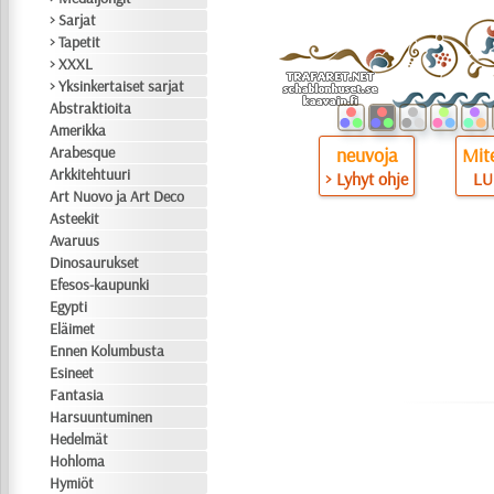
> Sarjat
> Tapetit
> XXXL
> Yksinkertaiset sarjat
Abstraktioita
Amerikka
Arabesque
neuvoja
Mite
Arkkitehtuuri
> Lyhyt ohje
LU
Art Nuovo ja Art Deco
Asteekit
Avaruus
Dinosaurukset
Efesos-kaupunki
Egypti
Eläimet
Ennen Kolumbusta
Esineet
Fantasia
Harsuuntuminen
Hedelmät
Hohloma
Hymiöt