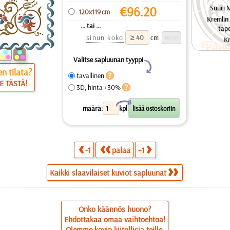
Suuri 
€
96.20
120x119 cm
Kremlin
... tai ...
tape
sinun koko
cm
Kr
Valitse sapluunan tyyppi
Y
n tilata?
tavallinen
E TÄSTÄ!
3D, hinta +30%
X
määrä:
kpl.
-1
palaa
+1
Kaikki slaavilaiset kuviot sapluunat
Onko käännös huono?
Ehdottakaa omaa vaihtoehtoa!
Olemme kovin kiitollisia teille.