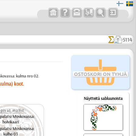
5114
OSTOSKORI ON TYHJÄ
oskovassa: kulma nro 02.
kulma) koot.
Näytteitä sabluunoista
pivat mallit:
 palatsi Moskovassa:
holvikaari
 palatsi Moskovassa:
kulho 03