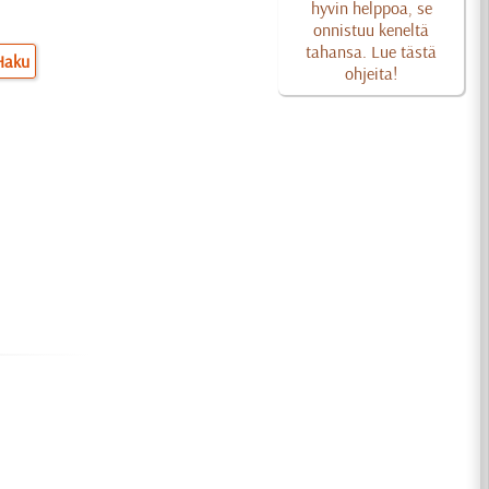
hyvin helppoa, se
onnistuu keneltä
tahansa. Lue tästä
Haku
ohjeita!