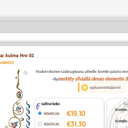
sa: kulma Nro 02
emlin002
a
Yksikerroksinen taidesapluuna aiheelle: kremlin palatsi m
O
merkitty ylhäällä olevan elementin (
sapluunointisäännöt
valitse koko
So
Z
Kremlin
€
19.10
40x40 cm
Kremlin
€
31.30
60x59 cm