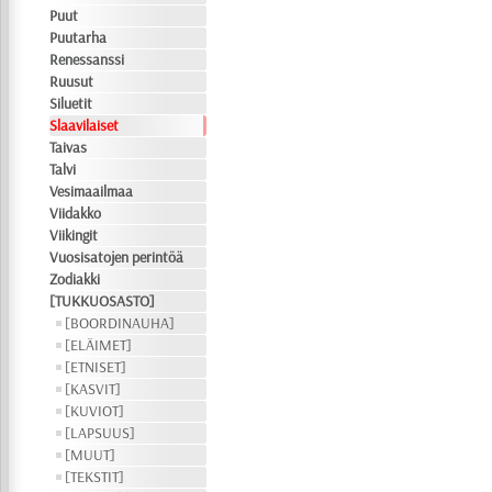
Puut
Puutarha
Renessanssi
Ruusut
Siluetit
Slaavilaiset
Taivas
Talvi
Vesimaailmaa
Viidakko
Viikingit
Vuosisatojen perintöä
Zodiakki
[TUKKUOSASTO]
[BOORDINAUHA]
[ELÄIMET]
[ETNISET]
[KASVIT]
[KUVIOT]
[LAPSUUS]
[MUUT]
[TEKSTIT]