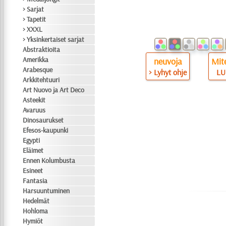
> Sarjat
> Tapetit
> XXXL
> Yksinkertaiset sarjat
Abstraktioita
Amerikka
neuvoja
Mite
Arabesque
> Lyhyt ohje
LU
Arkkitehtuuri
Art Nuovo ja Art Deco
Asteekit
Avaruus
Dinosaurukset
Efesos-kaupunki
Egypti
Eläimet
Ennen Kolumbusta
Esineet
Fantasia
Harsuuntuminen
Hedelmät
Hohloma
Hymiöt