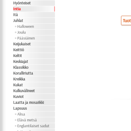
Hyönteiset
Intia
Itä
Tuot
Juhlat
Halloween
Joulu
Pääsiäinen
Keijukaiset
Keittiö
Keltit
Keskiajat
Klassikko
Koralliriutta
Kreikka
Kukat
Kulkuvälineet
Kuviot
Laatta ja mosaiikki
Lapsuus
Alisa
Elävä metsä
Englantilaiset sadut