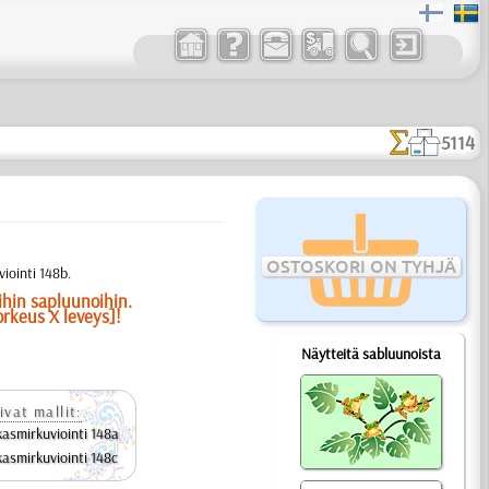
5114
OSTOSKORI ON TYHJÄ
iointi 148b.
ihin sapluunoihin.
orkeus X leveys]!
Näytteitä sabluunoista
ivat mallit:
kasmirkuviointi 148a
kasmirkuviointi 148c