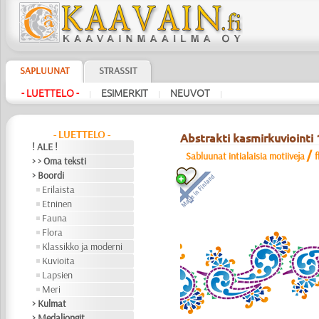
SAPLUUNAT
STRASSIT
- LUETTELO -
ESIMERKIT
NEUVOT
|
|
|
- LUETTELO -
Abstrakti kasmirkuviointi
! ALE !
/
Sabluunat intialaisia motiiveja
f
> > Oma teksti
> Boordi
Erilaista
Etninen
Fauna
Flora
Klassikko ja moderni
Kuvioita
Lapsien
Meri
> Kulmat
> Medaljongit