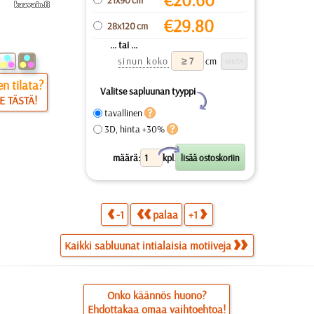
€
29.80
28x120 cm
... tai ...
sinun koko
cm
n tilata?
Valitse sapluunan tyyppi
Y
E TÄSTÄ!
tavallinen
3D, hinta +30%
X
määrä:
kpl.
-1
palaa
+1
Kaikki sabluunat intialaisia motiiveja
Onko käännös huono?
Ehdottakaa omaa vaihtoehtoa!