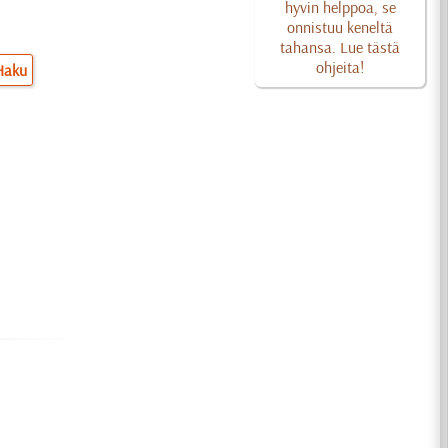
hyvin helppoa, se
onnistuu keneltä
tahansa. Lue tästä
ohjeita!
Haku