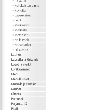
Intiaanit
Keijukaisten Linna
Kuvioita
Lapsukaiset
Lelut
Merirosvot
Merisatu
Metsäsatu
Nalle Pooh
Nooan arkki
PikkuZOO
Latinos
Lauseita ja kirjaimia
Logot ja merkit
Lohikäärmeet
Meri
Meri-illuusiot
Musiikki ja tanssit
Nauhat
Olmecs
Perhoset
Perjantai 13
Pitsit