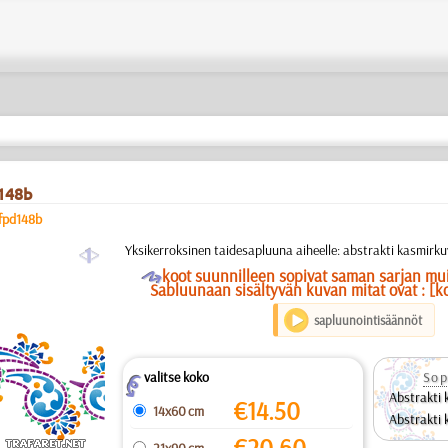
 148b
fpd148b
a
Yksikerroksinen taidesapluuna aiheelle: abstrakti kasmirkuv
O
koot suunnilleen sopivat saman sarjan mu
Sabluunaan sisältyvän kuvan mitat ovat : [k
sapluunointisäännöt
valitse koko
Sop
Z
Abstrakti 
€
14.50
14x60 cm
Abstrakti 
€
20.60
21x90 cm