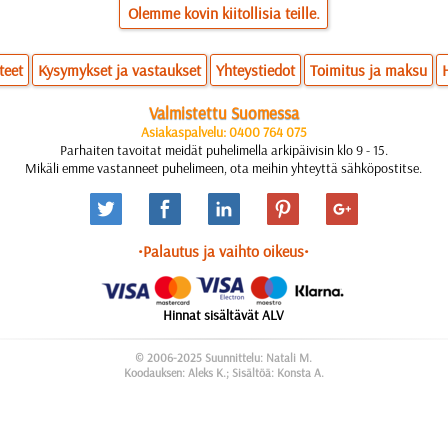
Olemme kovin kiitollisia teille.
teet
Kysymykset ja vastaukset
Yhteystiedot
Toimitus ja maksu
Valmistettu Suomessa
Asiakaspalvelu: 0400 764 075
Parhaiten tavoitat meidät puhelimella arkipäivisin klo 9 - 15.
Mikäli emme vastanneet puhelimeen, ota meihin yhteyttä sähköpostitse.
•Palautus ja vaihto oikeus•
Hinnat sisältävät ALV
© 2006-2025 Suunnittelu: Natali M.
Koodauksen: Aleks K.; Sisältöä: Konsta A.