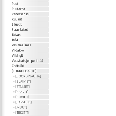
Puut
Puutarha
Renessanssi
Ruusut
Siluetit
Slaavilaiset
Taivas
Talvi
Vesimaailmaa
Viidakko
Viikingit
Vuosisatojen perintöä
Zodiakki
[TUKKUOSASTO]
[BOORDINAUHA]
[ELÄIMET]
[ETNISET]
[KASVIT]
[KUVIOT]
[LAPSUUS]
[MUUT]
[TEKSTIT]