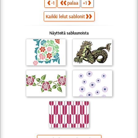
-1
palaa
+1
Kaikki lelut sablonit
Näytteitä sabluunoista