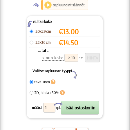
O
sapluunointisäännöt
valitse koko
Z
€
13.00
20x29 cm
€
14.50
25x36 cm
... tai ...
sinun koko
cm
Valitse sapluunan tyyppi
Y
tavallinen
3D, hinta +30%
X
määrä:
kpl.