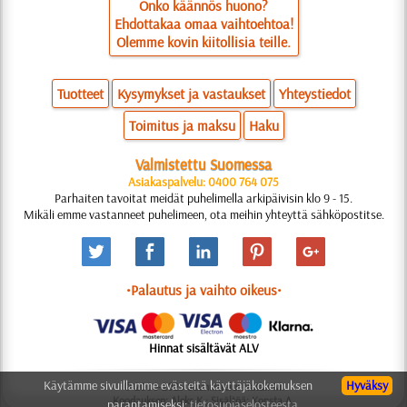
Onko käännös huono?
Ehdottakaa omaa vaihtoehtoa!
Olemme kovin kiitollisia teille.
Tuotteet
Kysymykset ja vastaukset
Yhteystiedot
Toimitus ja maksu
Haku
Valmistettu Suomessa
Asiakaspalvelu: 0400 764 075
Parhaiten tavoitat meidät puhelimella arkipäivisin klo 9 - 15.
Mikäli emme vastanneet puhelimeen, ota meihin yhteyttä sähköpostitse.
•Palautus ja vaihto oikeus•
Hinnat sisältävät ALV
Käytämme sivuillamme evästeitä käyttäjäkokemuksen
Hyväksy
© 2006-2025 Suunnittelu: Natali M.
Koodauksen: Aleks K.; Sisältöä: Konsta A.
parantamiseksi:
tietosuojaselosteesta.