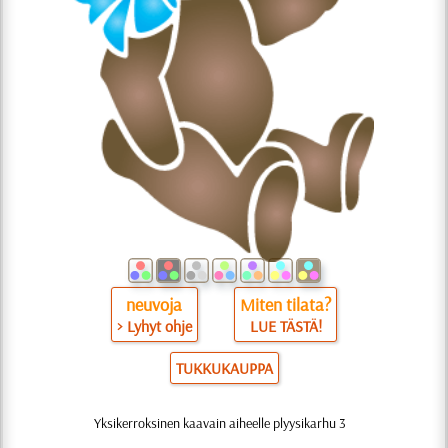
neuvoja
Miten tilata?
> Lyhyt ohje
LUE TÄSTÄ!
TUKKUKAUPPA
Yksikerroksinen kaavain aiheelle plyysikarhu 3