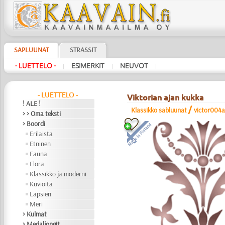
SAPLUUNAT
STRASSIT
- LUETTELO -
ESIMERKIT
NEUVOT
|
|
|
- LUETTELO -
Viktorian ajan kukka
! ALE !
/
Klassikko sabluunat
victor004a
> > Oma teksti
> Boordi
Erilaista
Etninen
Fauna
Flora
Klassikko ja moderni
Kuvioita
Lapsien
Meri
> Kulmat
> Medaljongit