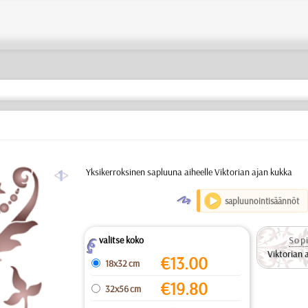
a
Yksikerroksinen sapluuna aiheelle Viktorian ajan kukka
O
sapluunointisäännöt
valitse koko
Sopi
Z
Viktorian 
€
13.00
18x32 cm
€
19.80
32x56 cm