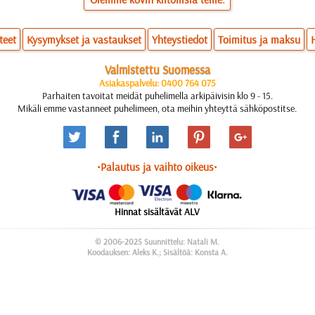
teet
Kysymykset ja vastaukset
Yhteystiedot
Toimitus ja maksu
Valmistettu Suomessa
Asiakaspalvelu: 0400 764 075
Parhaiten tavoitat meidät puhelimella arkipäivisin klo 9 - 15.
Mikäli emme vastanneet puhelimeen, ota meihin yhteyttä sähköpostitse.
•Palautus ja vaihto oikeus•
Hinnat sisältävät ALV
© 2006-2025 Suunnittelu: Natali M.
Koodauksen: Aleks K.; Sisältöä: Konsta A.