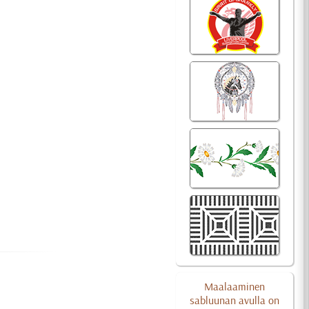
Maalaaminen
sabluunan avulla on