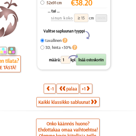
€
38.20
52x91 cm
... tai ...
sinun koko
cm
Valitse sapluunan tyyppi
Y
tavallinen
3D, hinta +30%
X
määrä:
kpl.
n tilata?
E TÄSTÄ!
-1
palaa
+1
Kaikki klassikko sabluunat
Onko käännös huono?
Ehdottakaa omaa vaihtoehtoa!
Olemme kovin kiitollisia teille.