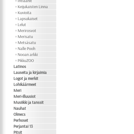
Intiaanit
Keijukaisten Linna
Kuvioita
Lapsukaiset
Lelut
Merirosvot
Merisatu
Metsäsatu
Nalle Pooh
Nooan arkki
PikkuZOO
Latinos
Lauseita ja kirjaimia
Logot ja merkit
Lohikäärmeet
Meri
Meri-illuusiot
Musiikki ja tanssit
Nauhat
Olmecs
Perhoset
Perjantai 13
Pitsit