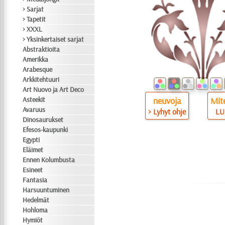
> Sarjat
> Tapetit
> XXXL
> Yksinkertaiset sarjat
Abstraktioita
Amerikka
Arabesque
Arkkitehtuuri
Art Nuovo ja Art Deco
Asteekit
neuvoja
Mite
Avaruus
> Lyhyt ohje
LU
Dinosaurukset
Efesos-kaupunki
Egypti
Eläimet
Ennen Kolumbusta
Esineet
Fantasia
Harsuuntuminen
Hedelmät
Hohloma
Hymiöt