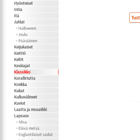
Hyönteiset
Intia
Itä
Tuot
Juhlat
Halloween
Joulu
Pääsiäinen
Keijukaiset
Keittiö
Keltit
Keskiajat
Klassikko
Koralliriutta
Kreikka
Kukat
Kulkuvälineet
Kuviot
Laatta ja mosaiikki
Lapsuus
Alisa
Elävä metsä
Englantilaiset sadut