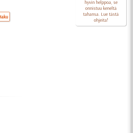
hyvin helppoa, se
onnistuu keneltä
tahansa. Lue tästä
Haku
ohjeita!