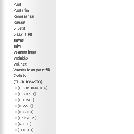
Puut
Puutarha
Renessanssi
Ruusut
Siluetit
Slaavilaiset
Taivas
Talvi
Vesimaailmaa
Viidakko
Viikingit
Vuosisatojen perintöä
Zodiakki
[TUKKUOSASTO]
[BOORDINAUHA]
[ELÄIMET]
[ETNISET]
[KASVIT]
[KUVIOT]
[LAPSUUS]
[MUUT]
[TEKSTIT]