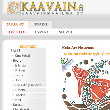
SAPLUUNAT
STRASSIT
- LUETTELO -
ESIMERKIT
NEUVOT
|
|
|
- LUETTELO -
Kala Art Nouveau
! ALE !
/
Sabluunat moderniin tyyliin
anv
> > Oma teksti
> Boordi
Erilaista
Etninen
Fauna
Flora
Klassikko ja moderni
Kuvioita
Lapsien
Meri
> Kulmat
> Medaljongit