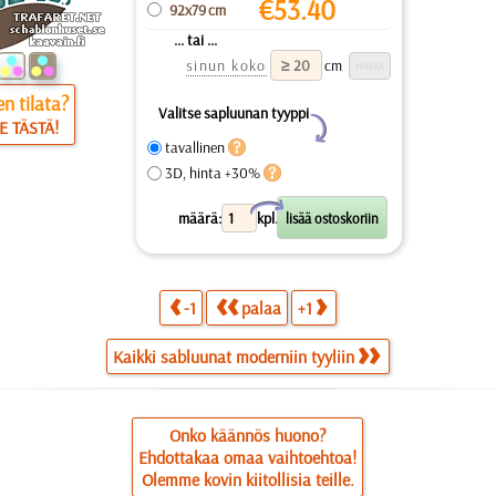
€
53.40
92x79 cm
... tai ...
sinun koko
cm
n tilata?
Valitse sapluunan tyyppi
Y
E TÄSTÄ!
tavallinen
3D, hinta +30%
X
määrä:
kpl.
-1
palaa
+1
Kaikki sabluunat moderniin tyyliin
Onko käännös huono?
Ehdottakaa omaa vaihtoehtoa!
Olemme kovin kiitollisia teille.