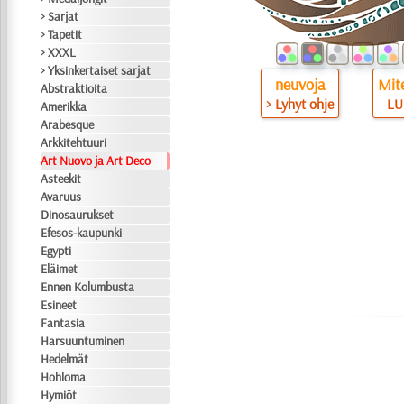
> Sarjat
> Tapetit
> XXXL
> Yksinkertaiset sarjat
neuvoja
Mite
Abstraktioita
> Lyhyt ohje
LU
Amerikka
Arabesque
Arkkitehtuuri
Art Nuovo ja Art Deco
Asteekit
Avaruus
Dinosaurukset
Efesos-kaupunki
Egypti
Eläimet
Ennen Kolumbusta
Esineet
Fantasia
Harsuuntuminen
Hedelmät
Hohloma
Hymiöt