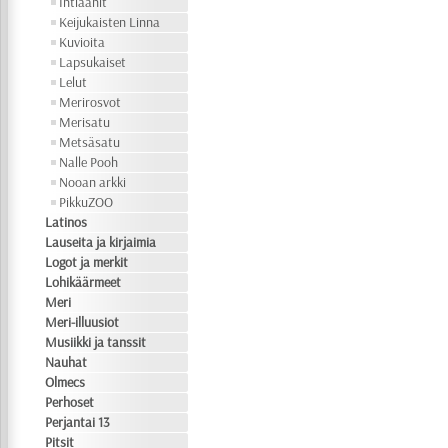
Intiaanit
Keijukaisten Linna
Kuvioita
Lapsukaiset
Lelut
Merirosvot
Merisatu
Metsäsatu
Nalle Pooh
Nooan arkki
PikkuZOO
Latinos
Lauseita ja kirjaimia
Logot ja merkit
Lohikäärmeet
Meri
Meri-illuusiot
Musiikki ja tanssit
Nauhat
Olmecs
Perhoset
Perjantai 13
Pitsit