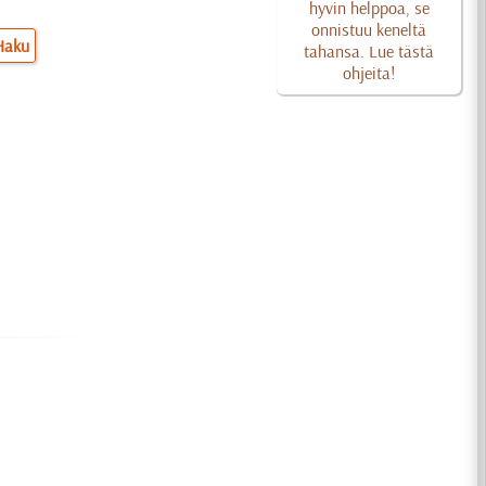
hyvin helppoa, se
onnistuu keneltä
Haku
tahansa. Lue tästä
ohjeita!