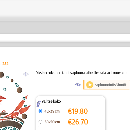
m252
a
Yksikerroksinen taidesapluuna aiheelle: kala art nouveau.
O
sapluunointisäännöt
valitse koko
Z
€
19.80
45x39 cm
€
26.70
58x50 cm