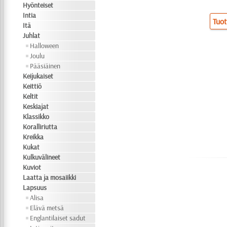
Hyönteiset
Intia
Tuot
Itä
Juhlat
Halloween
Joulu
Pääsiäinen
Keijukaiset
Keittiö
Keltit
Keskiajat
Klassikko
Koralliriutta
Kreikka
Kukat
Kulkuvälineet
Kuviot
Laatta ja mosaiikki
Lapsuus
Alisa
Elävä metsä
Englantilaiset sadut