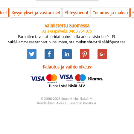
teet
Kysymykset ja vastaukset
Yhteystiedot
Toimitus ja maksu
Valmistettu Suomessa
Asiakaspalvelu: 0400 764 075
Parhaiten tavoitat meidät puhelimella arkipäivisin klo 9 - 15.
Mikäli emme vastanneet puhelimeen, ota meihin yhteyttä sähköpostitse.
•Palautus ja vaihto oikeus•
Hinnat sisältävät ALV
© 2006-2025 Suunnittelu: Natali M.
Koodauksen: Aleks K.; Sisältöä: Konsta A.