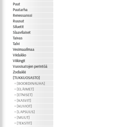
Puut
Puutarha
Renessanssi
Ruusut
Siluetit
Slaavilaiset
Taivas
Talvi
Vesimaailmaa
Viidakko
Viikingit
Vuosisatojen perintöä
Zodiakki
[TUKKUOSASTO]
[BOORDINAUHA]
[ELÄIMET]
[ETNISET]
[KASVIT]
[KUVIOT]
[LAPSUUS]
[MUUT]
[TEKSTIT]