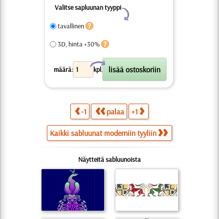
Valitse sapluunan tyyppi
Y
tavallinen
3D, hinta +30%
X
määrä:
kpl.
-1
palaa
+1
Kaikki sabluunat moderniin tyyliin
Näytteitä sabluunoista