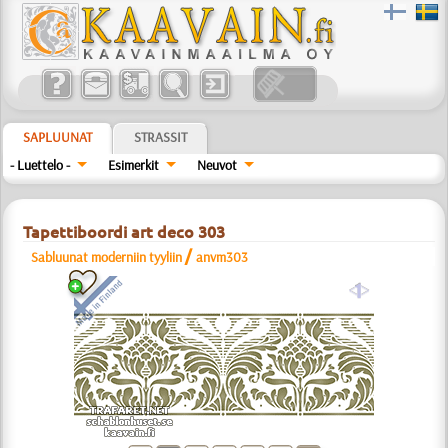
SAPLUUNAT
STRASSIT
- Luettelo -
Esimerkit
Neuvot
Tapettiboordi art deco 303
/
Sabluunat moderniin tyyliin
anvm303
a