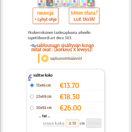
neuvoja
Miten tilata?
> Lyhyt ohje
LUE TÄSTÄ!
Yksikerroksinen taidesapluuna aiheelle:
tapettiboordi art deco 303.
O
sabluunaan sisältyvän kuvan
mitat ovat : [korkeus X leveys]!
sapluunointisäännöt
valitse koko
Z
€
13.70
15x46 cm
€
18.30
23x69 cm
€
26.00
30x92 cm
... tai ...
sinun koko
cm