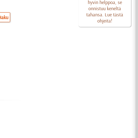
hyvin helppoa, se
onnistuu keneltä
tahansa. Lue tästä
Haku
ohjeita!