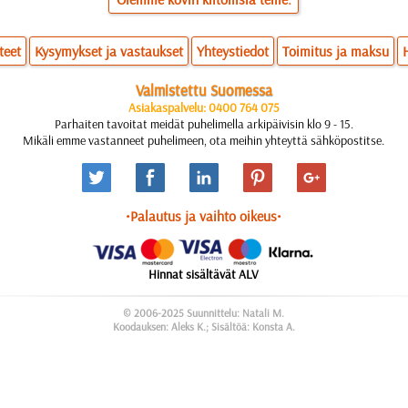
teet
Kysymykset ja vastaukset
Yhteystiedot
Toimitus ja maksu
Valmistettu Suomessa
Asiakaspalvelu: 0400 764 075
Parhaiten tavoitat meidät puhelimella arkipäivisin klo 9 - 15.
Mikäli emme vastanneet puhelimeen, ota meihin yhteyttä sähköpostitse.
•Palautus ja vaihto oikeus•
Hinnat sisältävät ALV
© 2006-2025 Suunnittelu: Natali M.
Koodauksen: Aleks K.; Sisältöä: Konsta A.