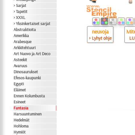
> Sarjat
> Tapetit
> XXXL
> Yksinkertaiset sarjat
Abstraktioita
neuvoja
Mite
Amerikka
> Lyhyt ohje
LU
Arabesque
Arkkitehtuuri
Art Nuovo ja Art Deco
Asteekit
Avaruus
Dinosaurukset
Efesos-kaupunki
Egypti
Eläimet
Ennen Kolumbusta
Esineet
Fantasia
Harsuuntuminen
Hedelmät
Hohloma
Hymiöt