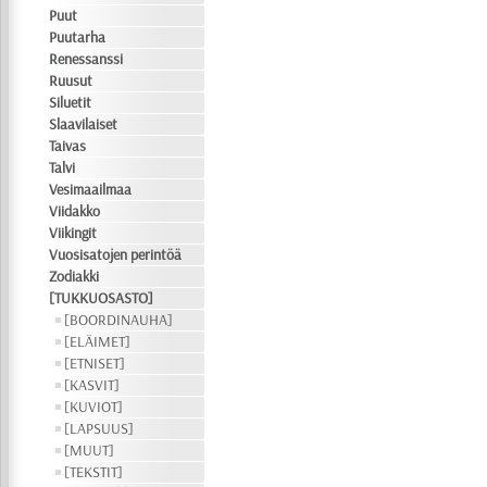
Puut
Puutarha
Renessanssi
Ruusut
Siluetit
Slaavilaiset
Taivas
Talvi
Vesimaailmaa
Viidakko
Viikingit
Vuosisatojen perintöä
Zodiakki
[TUKKUOSASTO]
[BOORDINAUHA]
[ELÄIMET]
[ETNISET]
[KASVIT]
[KUVIOT]
[LAPSUUS]
[MUUT]
[TEKSTIT]