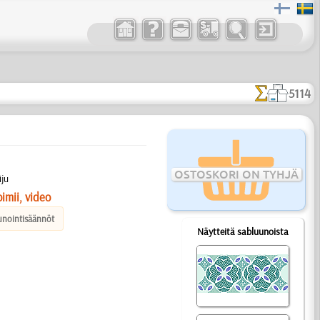
5114
OSTOSKORI ON TYHJÄ
iju
imii, video
unointisäännöt
Näytteitä sabluunoista