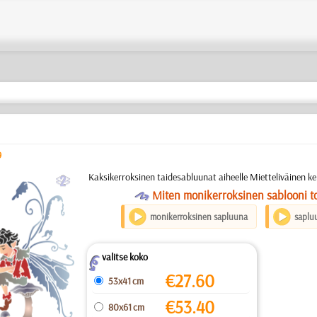
9
b
Kaksikerroksinen taidesabluunat aiheelle Mietteliväinen ke
O
Miten monikerroksinen sablooni to
monikerroksinen sapluuna
saplu
valitse koko
Z
€
27.60
53x41 cm
€
53.40
80x61 cm