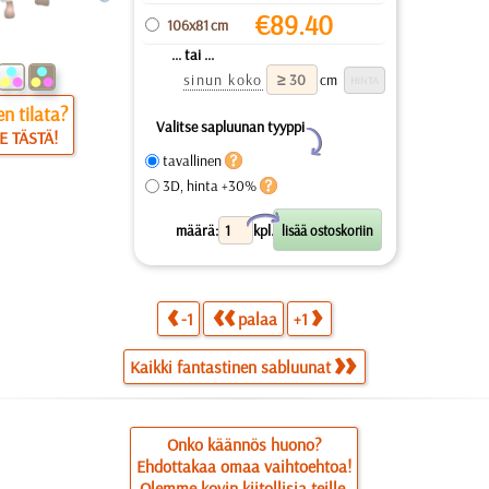
€
89.40
106x81 cm
... tai ...
sinun koko
cm
n tilata?
Valitse sapluunan tyyppi
E TÄSTÄ!
Y
tavallinen
3D, hinta +30%
X
määrä:
kpl.
-1
palaa
+1
Kaikki fantastinen sabluunat
Onko käännös huono?
Ehdottakaa omaa vaihtoehtoa!
Olemme kovin kiitollisia teille.