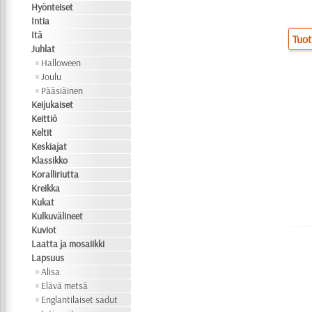
Hyönteiset
Intia
Itä
Tuot
Juhlat
Halloween
Joulu
Pääsiäinen
Keijukaiset
Keittiö
Keltit
Keskiajat
Klassikko
Koralliriutta
Kreikka
Kukat
Kulkuvälineet
Kuviot
Laatta ja mosaiikki
Lapsuus
Alisa
Elävä metsä
Englantilaiset sadut