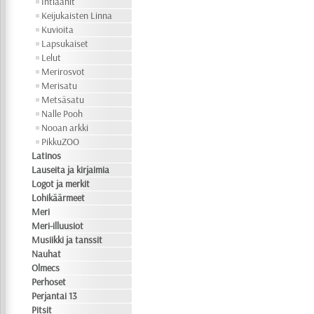
Intiaanit
Keijukaisten Linna
Kuvioita
Lapsukaiset
Lelut
Merirosvot
Merisatu
Metsäsatu
Nalle Pooh
Nooan arkki
PikkuZOO
Latinos
Lauseita ja kirjaimia
Logot ja merkit
Lohikäärmeet
Meri
Meri-illuusiot
Musiikki ja tanssit
Nauhat
Olmecs
Perhoset
Perjantai 13
Pitsit