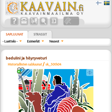
SAPLUUNAT
STRASSIT
- Luettelo -
Esimerkit
Neuvot
beduiini ja höyryveturi
/
Historiallisten sabluunat
sk_50th04
a