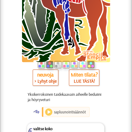
neuvoja
Miten tilata?
> Lyhyt ohje
LUE TÄSTÄ!
Yksikerroksinen taidekaavain aiheelle beduiini
ja höyryveturi
O
sapluunointisäännöt
valitse koko
Z