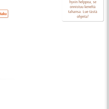
hyvin helppoa, se
onnistuu keneltä
tahansa. Lue tästä
Haku
ohjeita!