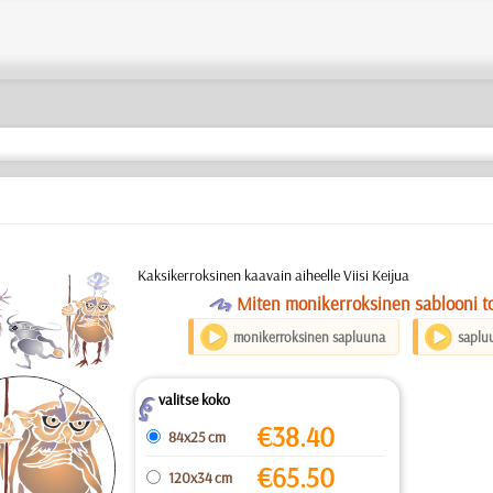
b
Kaksikerroksinen kaavain aiheelle Viisi Keijua
O
Miten monikerroksinen sablooni to
monikerroksinen sapluuna
saplu
valitse koko
Z
€
38.40
84x25 cm
€
65.50
120x34 cm