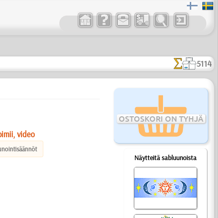
5114
OSTOSKORI ON TYHJÄ
imii, video
unointisäännöt
Näytteitä sabluunoista