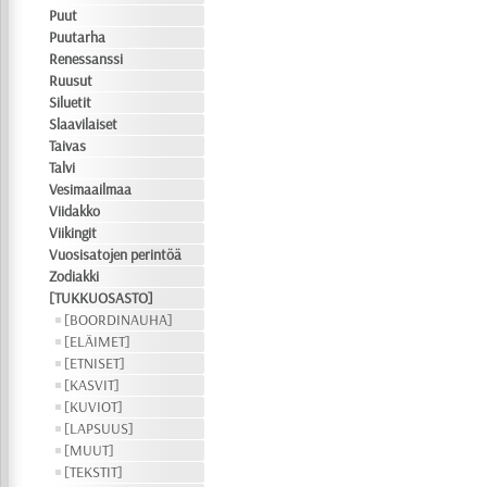
Puut
Puutarha
Renessanssi
Ruusut
Siluetit
Slaavilaiset
Taivas
Talvi
Vesimaailmaa
Viidakko
Viikingit
Vuosisatojen perintöä
Zodiakki
[TUKKUOSASTO]
[BOORDINAUHA]
[ELÄIMET]
[ETNISET]
[KASVIT]
[KUVIOT]
[LAPSUUS]
[MUUT]
[TEKSTIT]