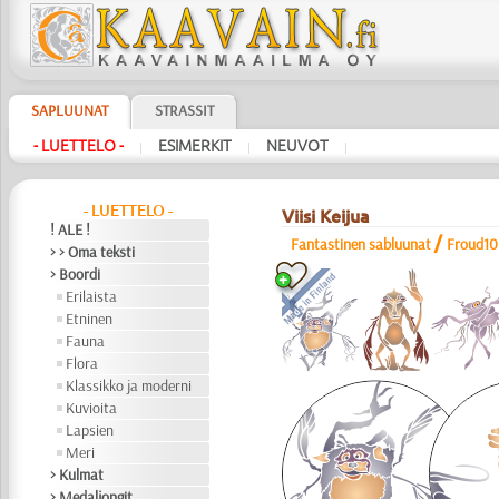
SAPLUUNAT
STRASSIT
- LUETTELO -
ESIMERKIT
NEUVOT
|
|
|
- LUETTELO -
Viisi Keijua
! ALE !
/
Fantastinen sabluunat
Froud10
> > Oma teksti
> Boordi
Erilaista
Etninen
Fauna
Flora
Klassikko ja moderni
Kuvioita
Lapsien
Meri
> Kulmat
> Medaljongit