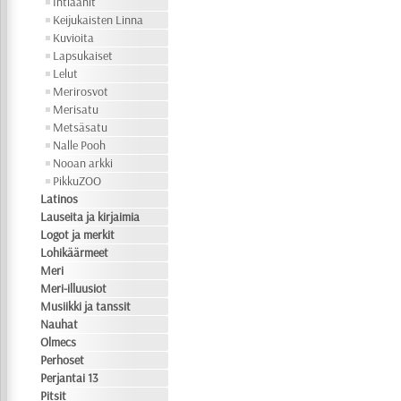
Intiaanit
Keijukaisten Linna
Kuvioita
Lapsukaiset
Lelut
Merirosvot
Merisatu
Metsäsatu
Nalle Pooh
Nooan arkki
PikkuZOO
Latinos
Lauseita ja kirjaimia
Logot ja merkit
Lohikäärmeet
Meri
Meri-illuusiot
Musiikki ja tanssit
Nauhat
Olmecs
Perhoset
Perjantai 13
Pitsit