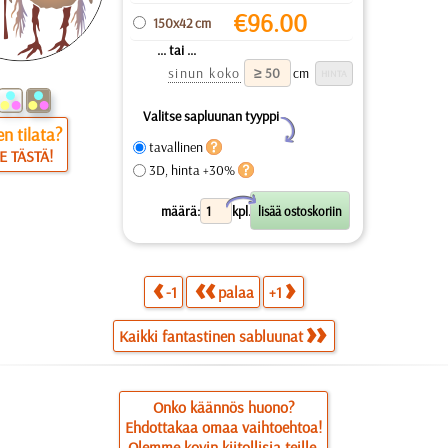
€
96.00
150x42 cm
... tai ...
sinun koko
cm
Valitse sapluunan tyyppi
Y
n tilata?
tavallinen
E TÄSTÄ!
3D, hinta +30%
X
määrä:
kpl.
-1
palaa
+1
Kaikki fantastinen sabluunat
Onko käännös huono?
Ehdottakaa omaa vaihtoehtoa!
Olemme kovin kiitollisia teille.