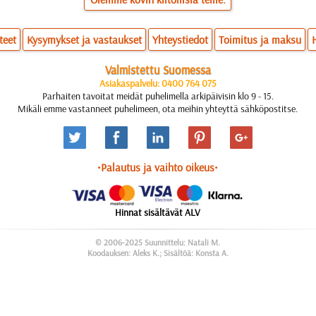
teet
Kysymykset ja vastaukset
Yhteystiedot
Toimitus ja maksu
Valmistettu Suomessa
Asiakaspalvelu: 0400 764 075
Parhaiten tavoitat meidät puhelimella arkipäivisin klo 9 - 15.
Mikäli emme vastanneet puhelimeen, ota meihin yhteyttä sähköpostitse.
•Palautus ja vaihto oikeus•
Hinnat sisältävät ALV
© 2006-2025 Suunnittelu: Natali M.
Koodauksen: Aleks K.; Sisältöä: Konsta A.