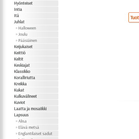
Hyönteiset
Intia
Itä
Tuot
Juhlat
Halloween
Joulu
Pääsiäinen
Keijukaiset
Keittiö
Keltit
Keskiajat
Klassikko
Koralliriutta
Kreikka
Kukat
Kulkuvälineet
Kuviot
Laatta ja mosaiikki
Lapsuus
Alisa
Elävä metsä
Englantilaiset sadut