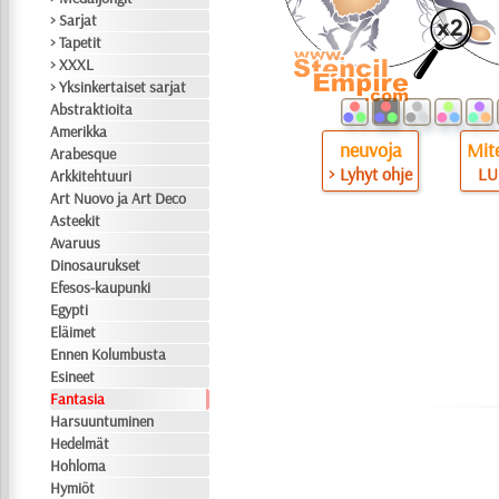
> Sarjat
> Tapetit
> XXXL
> Yksinkertaiset sarjat
Abstraktioita
Amerikka
neuvoja
Mite
Arabesque
> Lyhyt ohje
LU
Arkkitehtuuri
Art Nuovo ja Art Deco
Asteekit
Avaruus
Dinosaurukset
Efesos-kaupunki
Egypti
Eläimet
Ennen Kolumbusta
Esineet
Fantasia
Harsuuntuminen
Hedelmät
Hohloma
Hymiöt